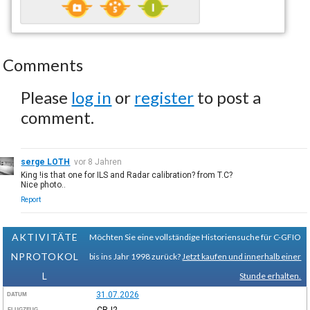
Comments
Please
log in
or
register
to post a
comment.
serge LOTH
vor 8 Jahren
King !is that one for ILS and Radar calibration? from T.C?
Nice photo..
Report
AKTIVITÄTE
Möchten Sie eine vollständige Historiensuche für C-GFIO
NPROTOKOL
bis ins Jahr 1998 zurück?
Jetzt kaufen und innerhalb einer
L
Stunde erhalten.
31.07.2026
DATUM
CRJ2
FLUGZEUG