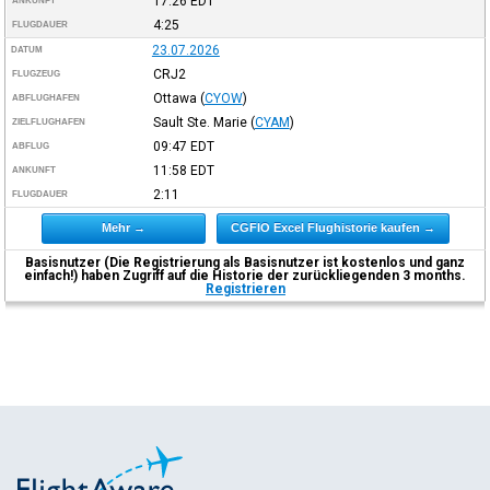
17:26
EDT
ANKUNFT
4:25
FLUGDAUER
23.07.2026
DATUM
CRJ2
FLUGZEUG
Ottawa
(
CYOW
)
ABFLUGHAFEN
Sault Ste. Marie
(
CYAM
)
ZIELFLUGHAFEN
09:47
EDT
ABFLUG
11:58
EDT
ANKUNFT
2:11
FLUGDAUER
Mehr →
CGFIO Excel Flughistorie kaufen →
Basisnutzer (Die Registrierung als Basisnutzer ist kostenlos und ganz
einfach!) haben Zugriff auf die Historie der zurückliegenden 3 months.
Registrieren