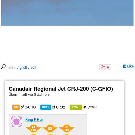
Like
mittel
/
groß
/
voll
Canadair Regional Jet CRJ-200 (C-GFIO)
Übermittelt
vor 8 Jahren
of C-GFIO
of
CRJ2
at
CYVR
56
8611
17978
King F Hui