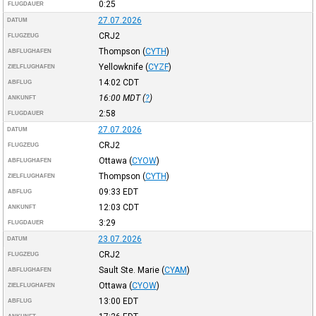
0:25
FLUGDAUER
27.07.2026
DATUM
CRJ2
FLUGZEUG
Thompson
(
CYTH
)
ABFLUGHAFEN
Yellowknife
(
CYZF
)
ZIELFLUGHAFEN
14:02
CDT
ABFLUG
16:00
MDT
(
?
)
ANKUNFT
2:58
FLUGDAUER
27.07.2026
DATUM
CRJ2
FLUGZEUG
Ottawa
(
CYOW
)
ABFLUGHAFEN
Thompson
(
CYTH
)
ZIELFLUGHAFEN
09:33
EDT
ABFLUG
12:03
CDT
ANKUNFT
3:29
FLUGDAUER
23.07.2026
DATUM
CRJ2
FLUGZEUG
Sault Ste. Marie
(
CYAM
)
ABFLUGHAFEN
Ottawa
(
CYOW
)
ZIELFLUGHAFEN
13:00
EDT
ABFLUG