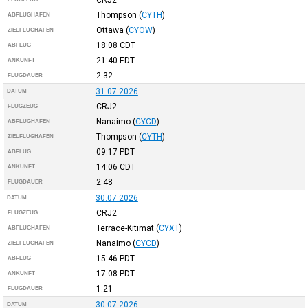
Thompson
(
CYTH
)
ABFLUGHAFEN
Ottawa
(
CYOW
)
ZIELFLUGHAFEN
18:08
CDT
ABFLUG
21:40
EDT
ANKUNFT
2:32
FLUGDAUER
31.07.2026
DATUM
CRJ2
FLUGZEUG
Nanaimo
(
CYCD
)
ABFLUGHAFEN
Thompson
(
CYTH
)
ZIELFLUGHAFEN
09:17
PDT
ABFLUG
14:06
CDT
ANKUNFT
2:48
FLUGDAUER
30.07.2026
DATUM
CRJ2
FLUGZEUG
Terrace-Kitimat
(
CYXT
)
ABFLUGHAFEN
Nanaimo
(
CYCD
)
ZIELFLUGHAFEN
15:46
PDT
ABFLUG
17:08
PDT
ANKUNFT
1:21
FLUGDAUER
30.07.2026
DATUM