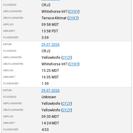
CRJ2
FLUGZEUG
Whitehorse Int'l
(
CYXY
)
ABFLUGHAFEN
Terrace-Kitimat
(
CYXT
)
ZIELFLUGHAFEN
09:58
MST
ABFLUG
13:58
PDT
ANKUNFT
3:59
FLUGDAUER
29.07.2026
DATUM
CRJ2
FLUGZEUG
Yellowknife
(
CYZF
)
ABFLUGHAFEN
Whitehorse Int'l
(
CYXY
)
ZIELFLUGHAFEN
15:25
MDT
ABFLUG
16:05
MST
ANKUNFT
1:39
FLUGDAUER
29.07.2026
DATUM
Unknown
FLUGZEUG
Yellowknife
(
CYZF
)
ABFLUGHAFEN
Yellowknife
(
CYZF
)
ZIELFLUGHAFEN
09:30
MDT
ABFLUG
14:24
MDT
ANKUNFT
4:53
FLUGDAUER