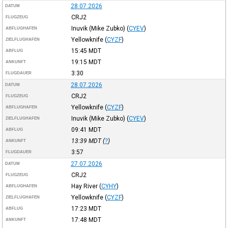
28.07.2026
DATUM
CRJ2
FLUGZEUG
Inuvik (Mike Zubko)
(
CYEV
)
ABFLUGHAFEN
Yellowknife
(
CYZF
)
ZIELFLUGHAFEN
15:45
MDT
ABFLUG
19:15
MDT
ANKUNFT
3:30
FLUGDAUER
28.07.2026
DATUM
CRJ2
FLUGZEUG
Yellowknife
(
CYZF
)
ABFLUGHAFEN
Inuvik (Mike Zubko)
(
CYEV
)
ZIELFLUGHAFEN
09:41
MDT
ABFLUG
13:39
MDT
(
?
)
ANKUNFT
3:57
FLUGDAUER
27.07.2026
DATUM
CRJ2
FLUGZEUG
Hay River
(
CYHY
)
ABFLUGHAFEN
Yellowknife
(
CYZF
)
ZIELFLUGHAFEN
17:23
MDT
ABFLUG
17:48
MDT
ANKUNFT