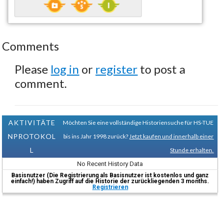
Comments
Please
log in
or
register
to post a
comment.
AKTIVITÄTE
Möchten Sie eine vollständige Historiensuche für HS-TUE
NPROTOKOL
bis ins Jahr 1998 zurück?
Jetzt kaufen und innerhalb einer
L
Stunde erhalten.
No Recent History Data
Basisnutzer (Die Registrierung als Basisnutzer ist kostenlos und ganz
einfach!) haben Zugriff auf die Historie der zurückliegenden 3 months.
Registrieren