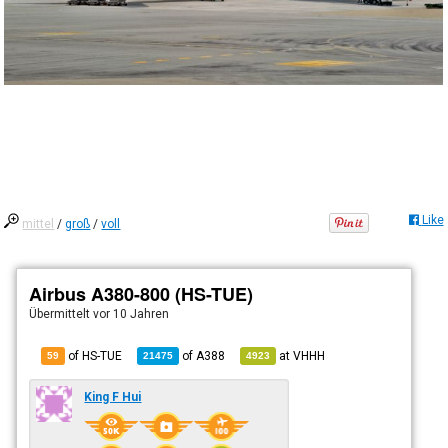
Like
mittel
/
groß
/
voll
Airbus A380-800 (HS-TUE)
Übermittelt
vor 10 Jahren
of HS-TUE
of
A388
at
VHHH
59
21475
4923
King F Hui