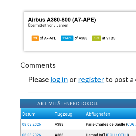
Airbus A380-800 (A7-APE)
Übermittelt
vor 5 Jahren
of A7-APE
of
A388
at
VTBS
23
21478
959
Comments
Please
log in
or
register
to post a
AKTIVITÄTENPROTOKOLL
Datum
Flugzeug
Abflughafen
08.08.2026
A388
Paris-Charles de Gaulle
(
CDG 
08.08.2026
A388
Hamad Int'l
(
DOH / OTHH
)