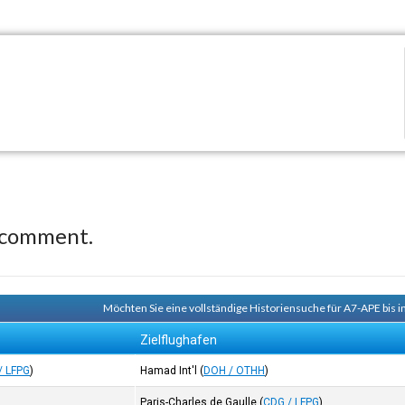
 comment.
Möchten Sie eine vollständige Historiensuche für A7-APE bis i
Zielflughafen
/ LFPG
)
Hamad Int'l
(
DOH / OTHH
)
Paris-Charles de Gaulle
(
CDG / LFPG
)