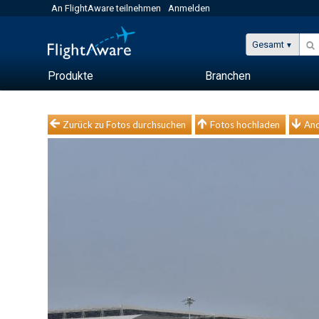
An FlightAware teilnehmen
Anmelden
Gesamt
Produkte
Branchen
Zurück zu Fotos durchsuchen
Fotos hochladen
And