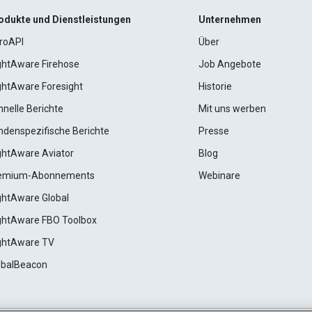
odukte und Dienstleistungen
Unternehmen
roAPI
Über
ightAware Firehose
Job Angebote
ightAware Foresight
Historie
hnelle Berichte
Mit uns werben
ndenspezifische Berichte
Presse
ightAware Aviator
Blog
emium-Abonnements
Webinare
ightAware Global
ightAware FBO Toolbox
ightAware TV
obalBeacon