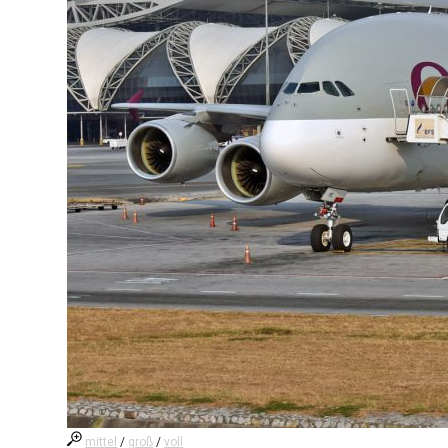
mittel
/
groß
/
voll