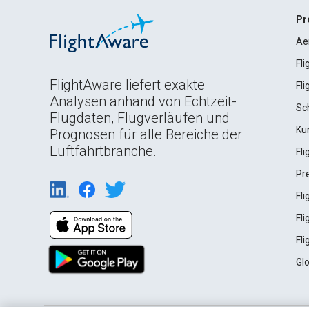
Pr
Ae
Fl
FlightAware liefert exakte
Fl
Analysen anhand von Echtzeit-
Sc
Flugdaten, Flugverläufen und
Ku
Prognosen für alle Bereiche der
Luftfahrtbranche.
Fl
Pr
Fl
Fl
Fl
Gl