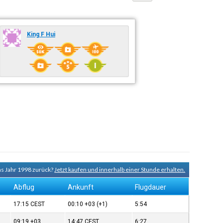
King F Hui
ns Jahr 1998 zurück?
Jetzt kaufen und innerhalb einer Stunde erhalten.
Abflug
Ankunft
Flugdauer
17:15
CEST
00:10
+03
(+1)
5:54
09:19
+03
14:47
CEST
6:27