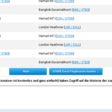
/ VTBS
)
Hamad Int'l
(
DOH / OTHH
)
Bangkok-Suvarnabhumi
(
BKK / VTBS
)
)
Hamad Int'l
(
DOH / OTHH
)
London Heathrow
(
LHR / EGLL
)
)
Hamad Int'l
(
DOH / OTHH
)
London Heathrow
(
LHR / EGLL
)
/ VTBS
)
Hamad Int'l
(
DOH / OTHH
)
Bangkok-Suvarnabhumi
(
BKK / VTBS
)
Mehr →
A7APE Excel Flughistorie kaufen →
sisnutzer ist kostenlos und ganz einfach!) haben Zugriff auf die Historie der