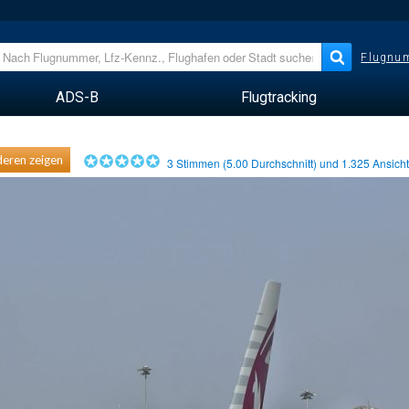
Flugnum
ADS-B
Flugtracking
eren zeigen
3
Stimmen (
5.00
Durchschnitt) und
1.325
Ansich