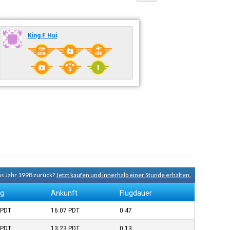
King F Hui
ins Jahr 1998 zurück?
Jetzt kaufen und innerhalb einer Stunde erhalten.
ug
Ankunft
Flugdauer
9
PDT
16:07
PDT
0:47
9
PDT
13:23
PDT
0:13