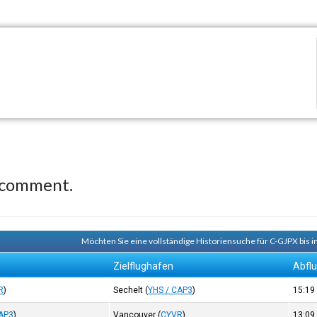
 comment.
Möchten Sie eine vollständige Historiensuche für C-GJPX bis 
Zielflughafen
Abfl
R
)
Sechelt
(
YHS / CAP3
)
15:1
CAP3
)
Vancouver
(
CYVR
)
13:0