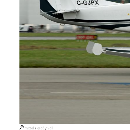
mittel
/
groß
/
voll