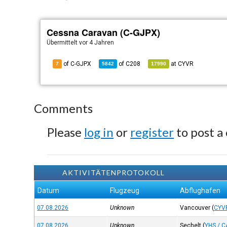
Cessna Caravan (C-GJPX)
Übermittelt
vor 4 Jahren
of C-GJPX
of
C208
at
CYVR
7
5842
17990
Comments
Please
log in
or
register
to post a
AKTIVITÄTENPROTOKOLL
Datum
Flugzeug
Abflughafen
07.08.2026
Unknown
Vancouver
(
CYV
07.08.2026
Unknown
Sechelt
(
YHS / 