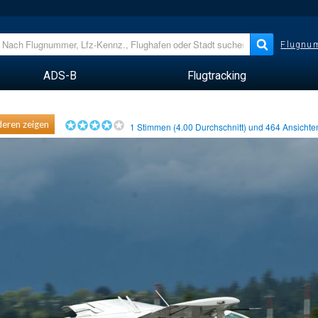
Flugnum
ADS-B
Flugtracking
eren zeigen
1
Stimmen (
4.00
Durchschnitt) und
464
Ansicht