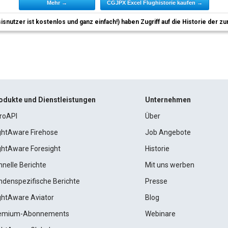
Mehr →
CGJPX Excel Flughistorie kaufen →
sisnutzer ist kostenlos und ganz einfach!) haben Zugriff auf die Historie der
odukte und Dienstleistungen
Unternehmen
roAPI
Über
ightAware Firehose
Job Angebote
ightAware Foresight
Historie
hnelle Berichte
Mit uns werben
ndenspezifische Berichte
Presse
ightAware Aviator
Blog
emium-Abonnements
Webinare