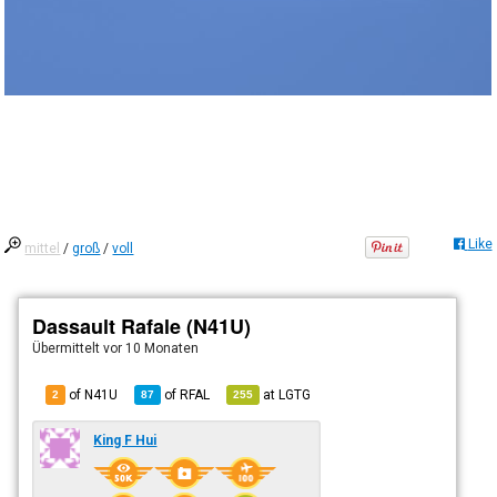
Like
mittel
/
groß
/
voll
Dassault Rafale (N41U)
Übermittelt
vor 10 Monaten
of N41U
of
RFAL
at
LGTG
2
87
255
King F Hui