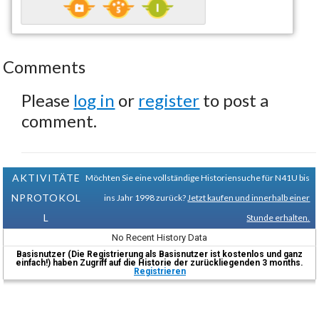
Comments
Please
log in
or
register
to post a
comment.
AKTIVITÄTE
Möchten Sie eine vollständige Historiensuche für N41U bis
NPROTOKOL
ins Jahr 1998 zurück?
Jetzt kaufen und innerhalb einer
L
Stunde erhalten.
No Recent History Data
Basisnutzer (Die Registrierung als Basisnutzer ist kostenlos und ganz
einfach!) haben Zugriff auf die Historie der zurückliegenden 3 months.
Registrieren