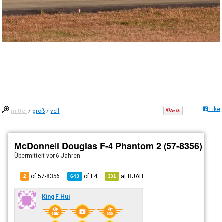
Like
mittel
/
groß
/
voll
McDonnell Douglas F-4 Phantom 2 (57-8356)
Übermittelt
vor 6 Jahren
of 57-8356
of
F4
at
RJAH
2
643
301
King F Hui