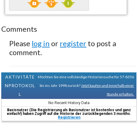
Comments
Please
log in
or
register
to post a
comment.
AKTIVITÄTE
Möchten Sie eine vollständige Historiensuche für 57-8356
NPROTOKOL
bis ins Jahr 1998 zurück?
Jetzt kaufen und innerhalb einer
L
Stunde erhalten.
No Recent History Data
Basisnutzer (Die Registrierung als Basisnutzer ist kostenlos und ganz
einfach!) haben Zugriff auf die Historie der zurückliegenden 3 months.
Registrieren