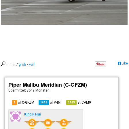
Like
mittel
/
groß
/
voll
Piper Malibu Meridian (C-GFZM)
Übermittelt
vor 9 Monaten
of C-GFZM
of
P46T
at
CAM9
3
1699
1245
King F Hui