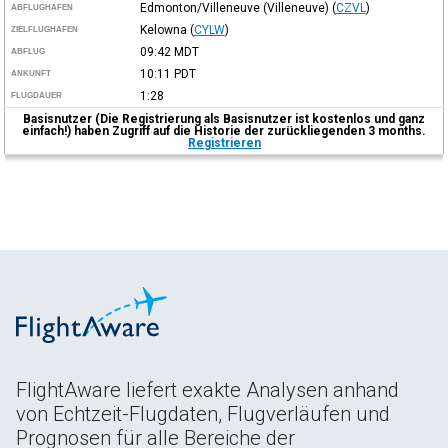
Edmonton/Villeneuve (Villeneuve)
(
CZVL
)
ABFLUGHAFEN
Kelowna
(
CYLW
)
ZIELFLUGHAFEN
09:42
MDT
ABFLUG
10:11
PDT
ANKUNFT
1:28
FLUGDAUER
Basisnutzer (Die Registrierung als Basisnutzer ist kostenlos und ganz
einfach!) haben Zugriff auf die Historie der zurückliegenden 3 months.
Registrieren
FlightAware liefert exakte Analysen anhand
von Echtzeit-Flugdaten, Flugverläufen und
Prognosen für alle Bereiche der