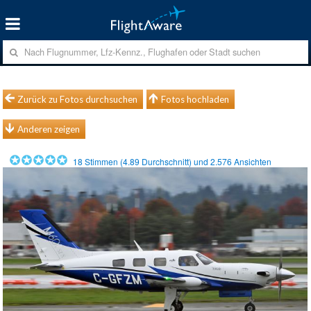
Zurück zu Fotos durchsuchen
Fotos hochladen
Anderen zeigen
18
Stimmen (
4.89
Durchschnitt) und
2.576
Ansichten