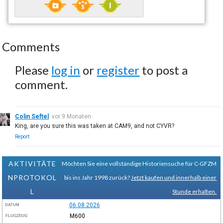
Comments
Please
log in
or
register
to post a
comment.
Colin Seftel
vor 9 Monaten
King, are you sure this was taken at CAM9, and not CYVR?
Report
AKTIVITÄTE
Möchten Sie eine vollständige Historiensuche für C-GFZM
NPROTOKOL
bis ins Jahr 1998 zurück?
Jetzt kaufen und innerhalb einer
L
Stunde erhalten.
06.08.2026
DATUM
M600
FLUGZEUG