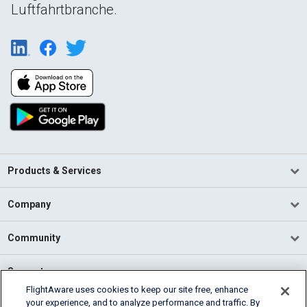
Luftfahrtbranche.
Products & Services
Company
Community
Support
FlightAware uses cookies to keep our site free, enhance
your experience, and to analyze performance and traffic. By
English (USA)