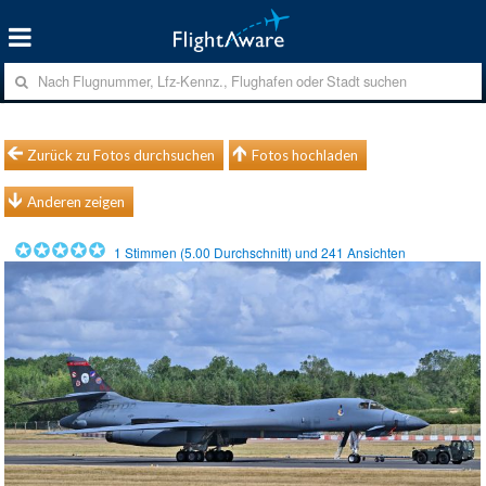
Zurück zu Fotos durchsuchen
Fotos hochladen
Anderen zeigen
1
Stimmen (
5.00
Durchschnitt) und
241
Ansichten