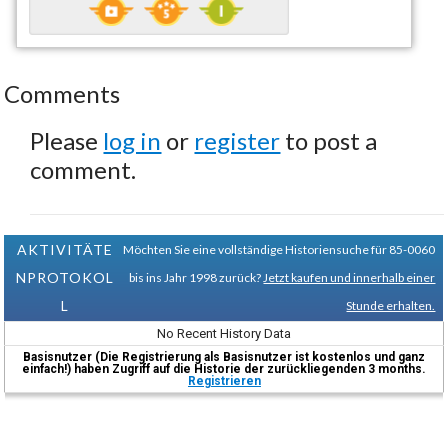
Comments
Please
log in
or
register
to post a
comment.
AKTIVITÄTE
Möchten Sie eine vollständige Historiensuche für 85-0060
NPROTOKOL
bis ins Jahr 1998 zurück?
Jetzt kaufen und innerhalb einer
L
Stunde erhalten.
No Recent History Data
Basisnutzer (Die Registrierung als Basisnutzer ist kostenlos und ganz
einfach!) haben Zugriff auf die Historie der zurückliegenden 3 months.
Registrieren