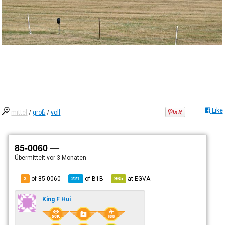
Like
mittel
/
groß
/
voll
85-0060 —
Übermittelt
vor 3 Monaten
of 85-0060
of
B1B
at
EGVA
3
221
965
King F Hui