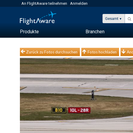
An FlightAware teilnehmen
Anmelden
Gesamt
Produkte
Branchen
Zurück zu Fotos durchsuchen
Fotos hochladen
And