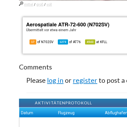
mittel
/
groß
/
voll
Aerospatiale ATR-72-600 (N702SV)
Übermittelt
vor etwa einem Jahr
of N702SV
of
AT76
at
KFLL
17
1273
4543
Comments
Please
log in
or
register
to post a
AKTIVITÄTENPROTOKOLL
Datum
Flugzeug
Abflughafe