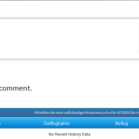
 comment.
Möchten Sie eine vollständige Historiensuche für N702SV bis i
n
Zielflughafen
Abflug
No Recent History Data