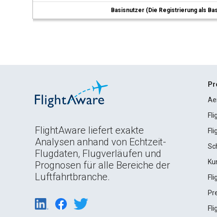
Basisnutzer (Die Registrierung als Ba
Pr
Ae
Fl
FlightAware liefert exakte
Fl
Analysen anhand von Echtzeit-
Sc
Flugdaten, Flugverläufen und
Ku
Prognosen für alle Bereiche der
Luftfahrtbranche.
Fl
Pr
Fl