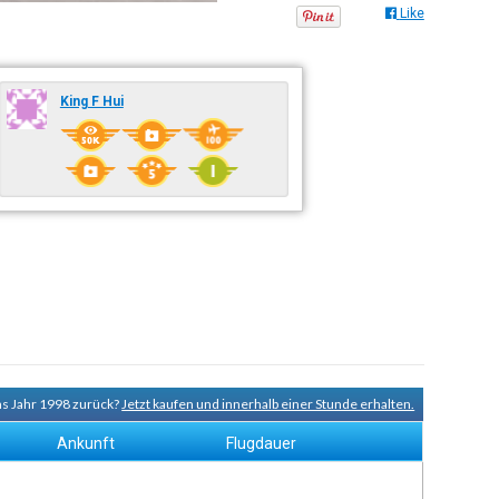
Like
King F Hui
ns Jahr 1998 zurück?
Jetzt kaufen und innerhalb einer Stunde erhalten.
Ankunft
Flugdauer