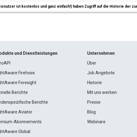
sisnutzer ist kostenlos und ganz einfach!) haben Zugriff auf die Historie der
odukte und Dienstleistungen
Unternehmen
roAPI
Über
ightAware Firehose
Job Angebote
ightAware Foresight
Historie
hnelle Berichte
Mit uns werben
ndenspezifische Berichte
Presse
ightAware Aviator
Blog
emium-Abonnements
Webinare
ightAware Global