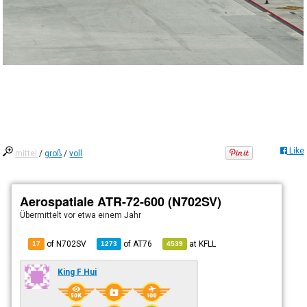
Like
mittel
/
groß
/
voll
Aerospatiale ATR-72-600 (N702SV)
Übermittelt
vor etwa einem Jahr
of N702SV
of
AT76
at
KFLL
17
1273
4539
King F Hui