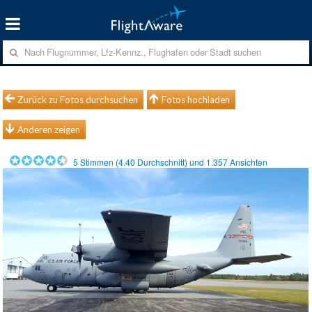
Zurück zu Fotos durchsuchen
Fotos hochladen
Anderen zeigen
5
Stimmen (
4.40
Durchschnitt) und
1.357
Ansichten