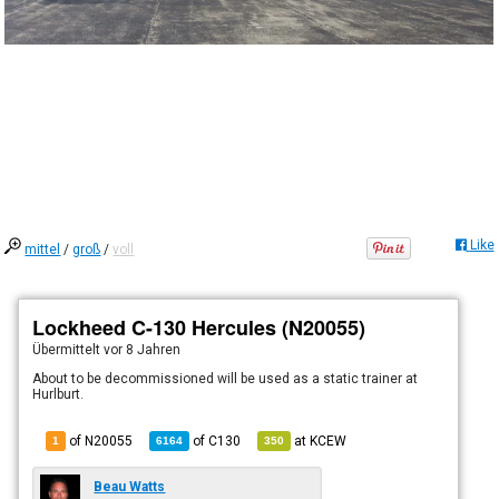
Like
mittel
/
groß
/
voll
Lockheed C-130 Hercules (N20055)
Übermittelt
vor 8 Jahren
About to be decommissioned will be used as a static trainer at
Hurlburt.
of N20055
of
C130
at
KCEW
1
6164
350
Beau Watts