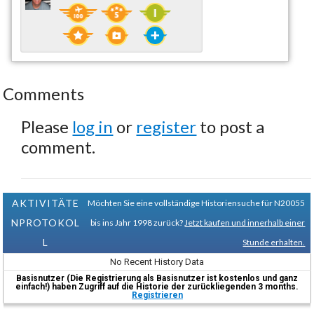
Comments
Please
log in
or
register
to post a
comment.
AKTIVITÄTE
Möchten Sie eine vollständige Historiensuche für N20055
NPROTOKOL
bis ins Jahr 1998 zurück?
Jetzt kaufen und innerhalb einer
L
Stunde erhalten.
No Recent History Data
Basisnutzer (Die Registrierung als Basisnutzer ist kostenlos und ganz
einfach!) haben Zugriff auf die Historie der zurückliegenden 3 months.
Registrieren