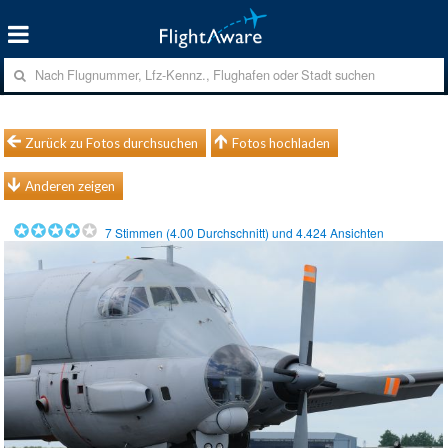
Zurück zu Fotos durchsuchen
Fotos hochladen
Anderen zeigen
7
Stimmen (
4.00
Durchschnitt) und
4.424
Ansichten