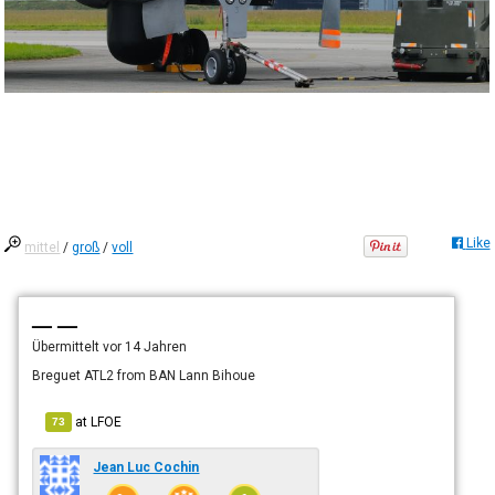
Like
mittel
/
groß
/
voll
— —
Übermittelt
vor 14 Jahren
Breguet ATL2 from BAN Lann Bihoue
at
LFOE
73
Jean Luc Cochin