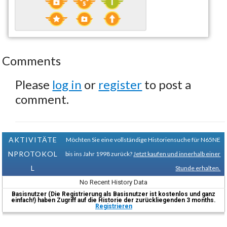
Comments
Please
log in
or
register
to post a
comment.
AKTIVITÄTE
Möchten Sie eine vollständige Historiensuche für N65NE
NPROTOKOL
bis ins Jahr 1998 zurück?
Jetzt kaufen und innerhalb einer
L
Stunde erhalten.
No Recent History Data
Basisnutzer (Die Registrierung als Basisnutzer ist kostenlos und ganz
einfach!) haben Zugriff auf die Historie der zurückliegenden 3 months.
Registrieren