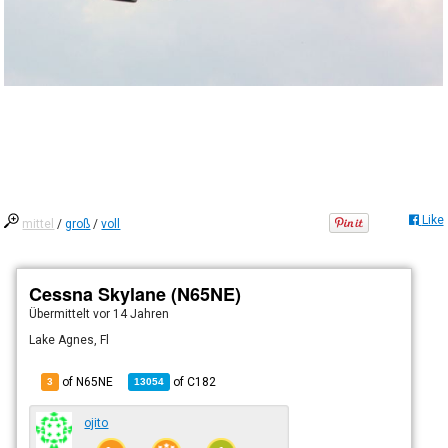
Like
mittel
/
groß
/
voll
Cessna Skylane (N65NE)
Übermittelt
vor 14 Jahren
Lake Agnes, Fl
of N65NE
of
C182
3
13054
ojito