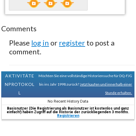
Comments
Please
log in
or
register
to post a
comment.
AKTIVITÄTE
Möchten Sie eine vollständige Historiensuche für DQ-FJG
NPROTOKOL
bis ins Jahr 1998 zurück?
Jetzt kaufen und innerhalb einer
L
Stunde erhalten.
No Recent History Data
Basisnutzer (Die Registrierung als Basisnutzer ist kostenlos und ganz
einfach!) haben Zugriff auf die Historie der zurückliegenden 3 months.
Registrieren