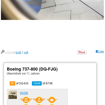
Like
mittel
/
groß
/
voll
Boeing 737-800 (DQ-FJG)
Übermittelt
vor 11 Jahren
of DQ-FJG
of
B738
81
71618
VHZNI