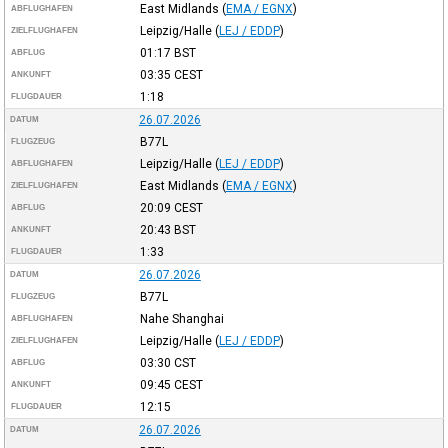
East Midlands
(
EMA / EGNX
)
ABFLUGHAFEN
Leipzig/Halle
(
LEJ / EDDP
)
ZIELFLUGHAFEN
01:17
BST
ABFLUG
03:35
CEST
ANKUNFT
1:18
FLUGDAUER
26.07.2026
DATUM
B77L
FLUGZEUG
Leipzig/Halle
(
LEJ / EDDP
)
ABFLUGHAFEN
East Midlands
(
EMA / EGNX
)
ZIELFLUGHAFEN
20:09
CEST
ABFLUG
20:43
BST
ANKUNFT
1:33
FLUGDAUER
26.07.2026
DATUM
B77L
FLUGZEUG
Nahe Shanghai
ABFLUGHAFEN
Leipzig/Halle
(
LEJ / EDDP
)
ZIELFLUGHAFEN
03:30
CST
ABFLUG
09:45
CEST
ANKUNFT
12:15
FLUGDAUER
26.07.2026
DATUM