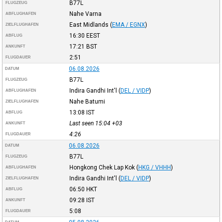
B77L
FLUGZEUG
Nahe Varna
ABFLUGHAFEN
East Midlands
(
EMA / EGNX
)
ZIELFLUGHAFEN
16:30
EEST
ABFLUG
17:21
BST
ANKUNFT
2:51
FLUGDAUER
06.08.2026
DATUM
B77L
FLUGZEUG
Indira Gandhi Int'l
(
DEL / VIDP
)
ABFLUGHAFEN
Nahe Batumi
ZIELFLUGHAFEN
13:08
IST
ABFLUG
Last seen 15:04
+03
ANKUNFT
4:26
FLUGDAUER
06.08.2026
DATUM
B77L
FLUGZEUG
Hongkong Chek Lap Kok
(
HKG / VHHH
)
ABFLUGHAFEN
Indira Gandhi Int'l
(
DEL / VIDP
)
ZIELFLUGHAFEN
06:50
HKT
ABFLUG
09:28
IST
ANKUNFT
5:08
FLUGDAUER