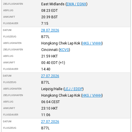
East Midlands
(
EMA / EGNX
)
ZIELFLUGHAFEN
08:23
EDT
ABFLUG
20:39
BST
ANKUNFT
7:15
FLUGDAUER
28.07.2026
DATUM
B77L
FLUGZEUG
Hongkong Chek Lap Kok
(
HKG / VHHH
)
ABFLUGHAFEN
Cincinnati
(
KCVG
)
ZIELFLUGHAFEN
21:59
HKT
ABFLUG
00:40
EDT
(+1)
ANKUNFT
14:40
FLUGDAUER
27.07.2026
DATUM
B77L
FLUGZEUG
Leipzig/Halle
(
LEJ / EDDP
)
ABFLUGHAFEN
Hongkong Chek Lap Kok
(
HKG / VHHH
)
ZIELFLUGHAFEN
06:04
CEST
ABFLUG
23:10
HKT
ANKUNFT
11:06
FLUGDAUER
27.07.2026
DATUM
B77L
FLUGZEUG