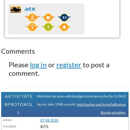
Jeff M
Comments
Please
log in
or
register
to post a
comment.
AKTIVITÄTE
Möchten Sie eine vollständige Historiensuche für G-DHLY
NPROTOKOL
bis ins Jahr 1998 zurück?
Jetzt kaufen und innerhalb einer
L
Stunde erhalten.
07.08.2026
DATUM
B77L
FLUGZEUG