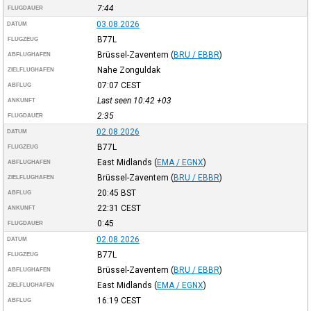
7:44
FLUGDAUER
03.08.2026
DATUM
B77L
FLUGZEUG
Brüssel-Zaventem
(
BRU / EBBR
)
ABFLUGHAFEN
Nahe Zonguldak
ZIELFLUGHAFEN
07:07
CEST
ABFLUG
Last seen 10:42
+03
ANKUNFT
2:35
FLUGDAUER
02.08.2026
DATUM
B77L
FLUGZEUG
East Midlands
(
EMA / EGNX
)
ABFLUGHAFEN
Brüssel-Zaventem
(
BRU / EBBR
)
ZIELFLUGHAFEN
20:45
BST
ABFLUG
22:31
CEST
ANKUNFT
0:45
FLUGDAUER
02.08.2026
DATUM
B77L
FLUGZEUG
Brüssel-Zaventem
(
BRU / EBBR
)
ABFLUGHAFEN
East Midlands
(
EMA / EGNX
)
ZIELFLUGHAFEN
16:19
CEST
ABFLUG