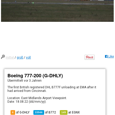
Like
mittel
/
groß
/
voll
Boeing 777-200 (G-DHLY)
Übermittelt
vor 3 Jahren
The first British registered DHL B777F unloading at EMA after it
had arrived from Cincinnati.
Location: East Midlands Airport Viewpoint.
Date: 18.08.22 (dd/mm/yy).
of G-DHLY
of
B772
at
EGNX
6
33946
149