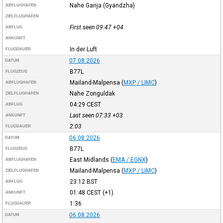
Nahe Ganja (Gyandzha)
ABFLUGHAFEN
ZIELFLUGHAFEN
First seen 09:47
+04
ABFLUG
ANKUNFT
In der Luft
FLUGDAUER
07.08.2026
DATUM
B77L
FLUGZEUG
Mailand-Malpensa
(
MXP / LIMC
)
ABFLUGHAFEN
Nahe Zonguldak
ZIELFLUGHAFEN
04:29
CEST
ABFLUG
Last seen 07:33
+03
ANKUNFT
2:03
FLUGDAUER
06.08.2026
DATUM
B77L
FLUGZEUG
East Midlands
(
EMA / EGNX
)
ABFLUGHAFEN
Mailand-Malpensa
(
MXP / LIMC
)
ZIELFLUGHAFEN
23:12
BST
ABFLUG
01:48
CEST
(+1)
ANKUNFT
1:36
FLUGDAUER
06.08.2026
DATUM