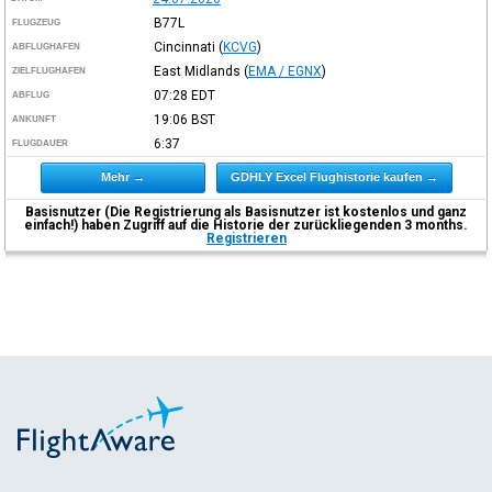
B77L
FLUGZEUG
Cincinnati
(
KCVG
)
ABFLUGHAFEN
East Midlands
(
EMA / EGNX
)
ZIELFLUGHAFEN
07:28
EDT
ABFLUG
19:06
BST
ANKUNFT
6:37
FLUGDAUER
Mehr →
GDHLY Excel Flughistorie kaufen →
Basisnutzer (Die Registrierung als Basisnutzer ist kostenlos und ganz
einfach!) haben Zugriff auf die Historie der zurückliegenden 3 months.
Registrieren