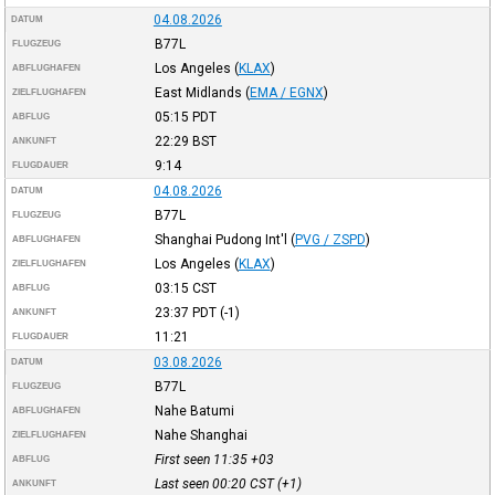
04.08.2026
DATUM
B77L
FLUGZEUG
Los Angeles
(
KLAX
)
ABFLUGHAFEN
East Midlands
(
EMA / EGNX
)
ZIELFLUGHAFEN
05:15
PDT
ABFLUG
22:29
BST
ANKUNFT
9:14
FLUGDAUER
04.08.2026
DATUM
B77L
FLUGZEUG
Shanghai Pudong Int'l
(
PVG / ZSPD
)
ABFLUGHAFEN
Los Angeles
(
KLAX
)
ZIELFLUGHAFEN
03:15
CST
ABFLUG
23:37
PDT
(-1)
ANKUNFT
11:21
FLUGDAUER
03.08.2026
DATUM
B77L
FLUGZEUG
Nahe Batumi
ABFLUGHAFEN
Nahe Shanghai
ZIELFLUGHAFEN
First seen 11:35
+03
ABFLUG
Last seen 00:20
CST
(+1)
ANKUNFT