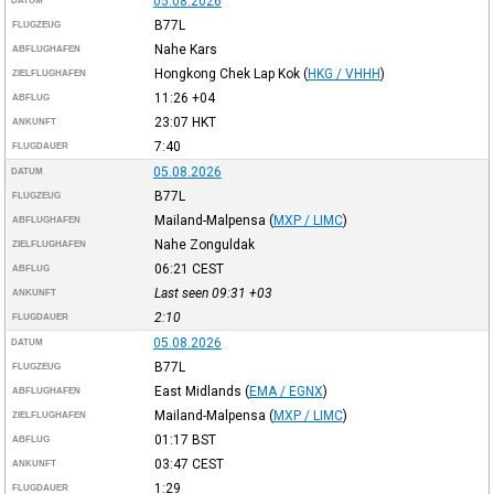
05.08.2026
DATUM
B77L
FLUGZEUG
Nahe Kars
ABFLUGHAFEN
Hongkong Chek Lap Kok
(
HKG / VHHH
)
ZIELFLUGHAFEN
11:26
+04
ABFLUG
23:07
HKT
ANKUNFT
7:40
FLUGDAUER
05.08.2026
DATUM
B77L
FLUGZEUG
Mailand-Malpensa
(
MXP / LIMC
)
ABFLUGHAFEN
Nahe Zonguldak
ZIELFLUGHAFEN
06:21
CEST
ABFLUG
Last seen 09:31
+03
ANKUNFT
2:10
FLUGDAUER
05.08.2026
DATUM
B77L
FLUGZEUG
East Midlands
(
EMA / EGNX
)
ABFLUGHAFEN
Mailand-Malpensa
(
MXP / LIMC
)
ZIELFLUGHAFEN
01:17
BST
ABFLUG
03:47
CEST
ANKUNFT
1:29
FLUGDAUER