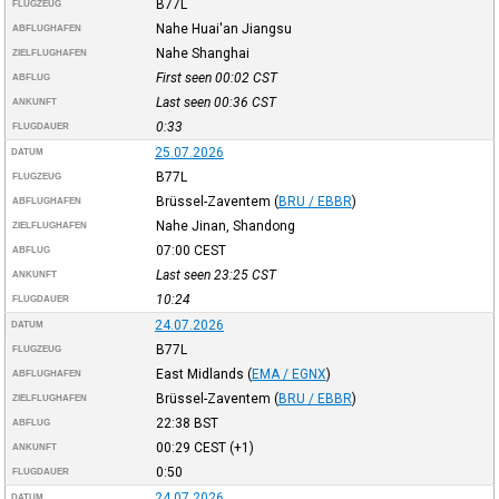
B77L
FLUGZEUG
Nahe Huai'an Jiangsu
ABFLUGHAFEN
Nahe Shanghai
ZIELFLUGHAFEN
First seen 00:02
CST
ABFLUG
Last seen 00:36
CST
ANKUNFT
0:33
FLUGDAUER
25.07.2026
DATUM
B77L
FLUGZEUG
Brüssel-Zaventem
(
BRU / EBBR
)
ABFLUGHAFEN
Nahe Jinan, Shandong
ZIELFLUGHAFEN
07:00
CEST
ABFLUG
Last seen 23:25
CST
ANKUNFT
10:24
FLUGDAUER
24.07.2026
DATUM
B77L
FLUGZEUG
East Midlands
(
EMA / EGNX
)
ABFLUGHAFEN
Brüssel-Zaventem
(
BRU / EBBR
)
ZIELFLUGHAFEN
22:38
BST
ABFLUG
00:29
CEST
(+1)
ANKUNFT
0:50
FLUGDAUER
24.07.2026
DATUM