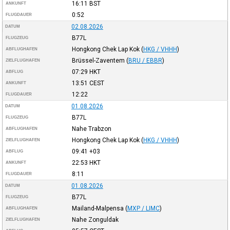
16:11
BST
ANKUNFT
0:52
FLUGDAUER
02.08.2026
DATUM
B77L
FLUGZEUG
Hongkong Chek Lap Kok
(
HKG / VHHH
)
ABFLUGHAFEN
Brüssel-Zaventem
(
BRU / EBBR
)
ZIELFLUGHAFEN
07:29
HKT
ABFLUG
13:51
CEST
ANKUNFT
12:22
FLUGDAUER
01.08.2026
DATUM
B77L
FLUGZEUG
Nahe Trabzon
ABFLUGHAFEN
Hongkong Chek Lap Kok
(
HKG / VHHH
)
ZIELFLUGHAFEN
09:41
+03
ABFLUG
22:53
HKT
ANKUNFT
8:11
FLUGDAUER
01.08.2026
DATUM
B77L
FLUGZEUG
Mailand-Malpensa
(
MXP / LIMC
)
ABFLUGHAFEN
Nahe Zonguldak
ZIELFLUGHAFEN