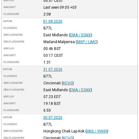
05:57
CEST
ABFLUG
Last seen 09:05
+03
ANKUNFT
2:08
FLUGDAUER
01.08.2026
DATUM
B77L
FLUGZEUG
East Midlands
(
EMA / EGNX
)
ABFLUGHAFEN
Mailand-Malpensa
(
MXP / LIMC
)
ZIELFLUGHAFEN
00:46
BST
ABFLUG
03:17
CEST
ANKUNFT
1:31
FLUGDAUER
31.07.2026
DATUM
B77L
FLUGZEUG
Cincinnati
(
KCVG
)
ABFLUGHAFEN
East Midlands
(
EMA / EGNX
)
ZIELFLUGHAFEN
07:23
EDT
ABFLUG
19:18
BST
ANKUNFT
6:55
FLUGDAUER
30.07.2026
DATUM
B77L
FLUGZEUG
Hongkong Chek Lap Kok
(
HKG / VHHH
)
ABFLUGHAFEN
Cincinnati
(
KCVG
)
ZIELFLUGHAFEN