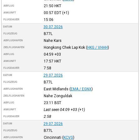
21:50
HKT
ABFLUG
00:57
EDT
(+1)
ANKUNFT
15:06
FLUGDAUER
30.07.2026
DATUM
B77L
FLUGZEUG
Nahe Kars
ABFLUGHAFEN
Hongkong Chek Lap Kok
(
HKG / VHHH
)
ZIELFLUGHAFEN
04:59
+03
ABFLUG
17:57
HKT
ANKUNFT
7:58
FLUGDAUER
29.07.2026
DATUM
B77L
FLUGZEUG
East Midlands
(
EMA / EGNX
)
ABFLUGHAFEN
Nahe Zonguldak
ZIELFLUGHAFEN
23:11
BST
ABFLUG
Last seen 04:09
+03
(+1)
ANKUNFT
2:58
FLUGDAUER
29.07.2026
DATUM
B77L
FLUGZEUG
Cincinnati
(
KCVG
)
ABFLUGHAFEN