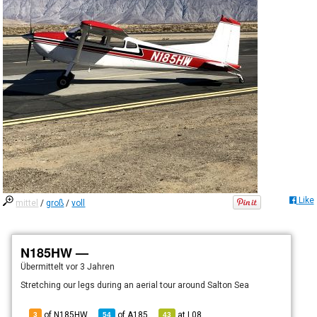
Like
mittel
/
groß
/
voll
N185HW —
Übermittelt
vor 3 Jahren
Stretching our legs during an aerial tour around Salton Sea
of N185HW
of
A185
at
L08
3
54
43