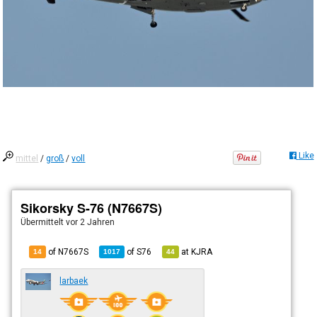
Like
mittel
/
groß
/
voll
Sikorsky S-76 (N7667S)
Übermittelt
vor 2 Jahren
of N7667S
of
S76
at
KJRA
14
1017
44
larbaek