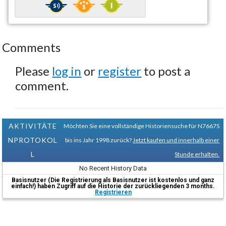
Comments
Please
log in
or
register
to post a
comment.
AKTIVITÄTE
Möchten Sie eine vollständige Historiensuche für N7667S
NPROTOKOL
bis ins Jahr 1998 zurück?
Jetzt kaufen und innerhalb einer
L
Stunde erhalten.
No Recent History Data
Basisnutzer (Die Registrierung als Basisnutzer ist kostenlos und ganz
einfach!) haben Zugriff auf die Historie der zurückliegenden 3 months.
Registrieren