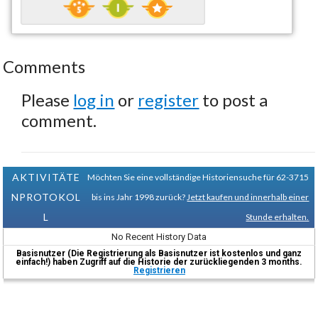
Comments
Please
log in
or
register
to post a
comment.
AKTIVITÄTE
Möchten Sie eine vollständige Historiensuche für 62-3715
NPROTOKOL
bis ins Jahr 1998 zurück?
Jetzt kaufen und innerhalb einer
L
Stunde erhalten.
No Recent History Data
Basisnutzer (Die Registrierung als Basisnutzer ist kostenlos und ganz
einfach!) haben Zugriff auf die Historie der zurückliegenden 3 months.
Registrieren