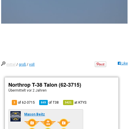
Like
mittel
/
groß
/
voll
Northrop T-38 Talon (62-3715)
Übermittelt
vor 2 Jahren
of 62-3715
of
T38
at
KTYS
3
849
3421
Mason Beitz