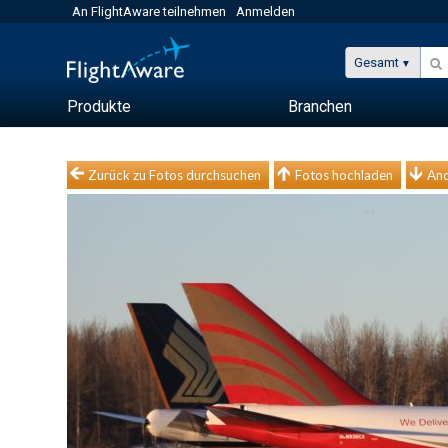
An FlightAware teilnehmen
Anmelden
Gesamt
Produkte
Branchen
Zurück zu Fotos durchsuchen
Fotos hochladen
And