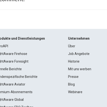
odukte und Dienstleistungen
Unternehmen
roAPI
Über
ightAware Firehose
Job Angebote
ightAware Foresight
Historie
hnelle Berichte
Mit uns werben
ndenspezifische Berichte
Presse
ightAware Aviator
Blog
emium-Abonnements
Webinare
ightAware Global