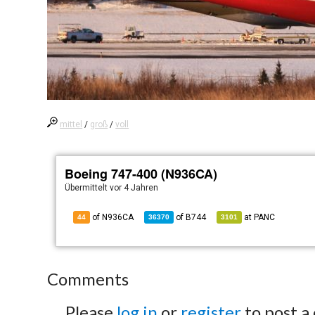
mittel
/
groß
/
voll
Boeing 747-400 (N936CA)
Übermittelt
vor 4 Jahren
of N936CA
of
B744
at
PANC
44
36370
3101
Comments
Please
log in
or
register
to post a