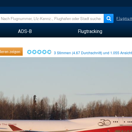
Flugnum
ADS-B
Flugtracking
eren zeigen
3
Stimmen (
4.67
Durchschnitt) und
1.055
Ansich