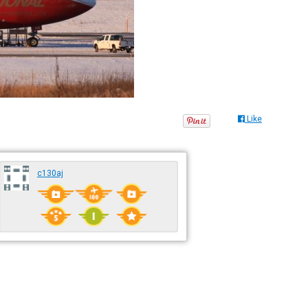
Like
c130aj