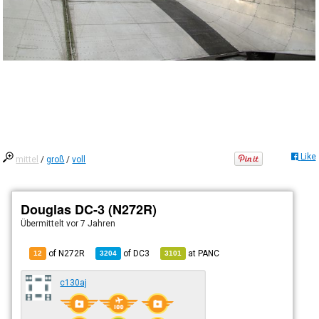
Like
mittel
/
groß
/
voll
Douglas DC-3 (N272R)
Übermittelt
vor 7 Jahren
of N272R
of
DC3
at
PANC
12
3204
3101
c130aj