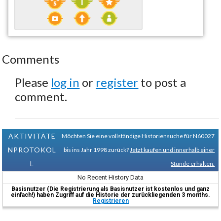
Comments
Please
log in
or
register
to post a
comment.
AKTIVITÄTE
Möchten Sie eine vollständige Historiensuche für N60027
NPROTOKOL
bis ins Jahr 1998 zurück?
Jetzt kaufen und innerhalb einer
L
Stunde erhalten.
No Recent History Data
Basisnutzer (Die Registrierung als Basisnutzer ist kostenlos und ganz
einfach!) haben Zugriff auf die Historie der zurückliegenden 3 months.
Registrieren