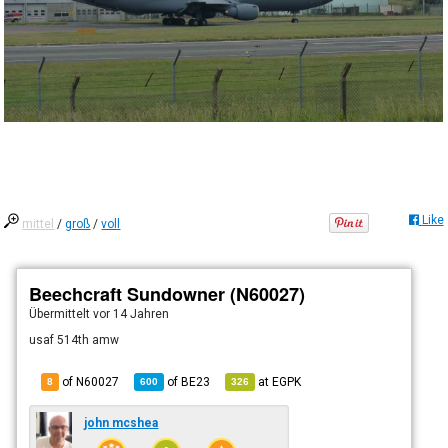
Like
mittel
/
groß
/
voll
Beechcraft Sundowner (N60027)
Übermittelt
vor 14 Jahren
usaf 514th amw
of N60027
of
BE23
at
EGPK
8
600
326
john mcshea