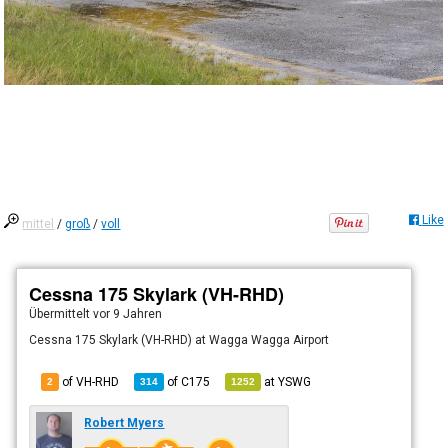
Like
mittel
/
groß
/
voll
Cessna 175 Skylark (VH-RHD)
Übermittelt
vor 9 Jahren
Cessna 175 Skylark (VH-RHD) at Wagga Wagga Airport
of VH-RHD
of
C175
at
YSWG
2
314
1252
Robert Myers