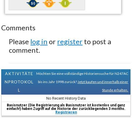
Comments
Please
log in
or
register
to post a
comment.
AKTIVITÄTE
Möchten Sie eine vollständige Historiensuche für N247AC
NPROTOKOL
bis ins Jahr 1998 zurück?
Jetzt kaufen und innerhalb einer
L
Stunde erhalten.
No Recent History Data
Basisnutzer (Die Registrierung als Basisnutzer ist kostenlos und ganz
einfach!) haben Zugriff auf die Historie der zurückliegenden 3 months.
Registrieren