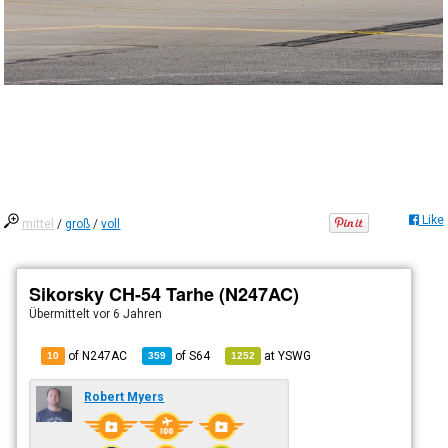
Like
mittel
/
groß
/
voll
Sikorsky CH-54 Tarhe (N247AC)
Übermittelt
vor 6 Jahren
of N247AC
of
S64
at
YSWG
10
359
1252
Robert Myers