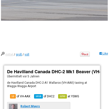
Like
mittel
/
groß
/
voll
De Havilland Canada DHC-2 Mk1 Beaver (VH-AA
Übermittelt
vor 5 Jahren
de Havilland Canada DHC-2-A1 Wallaroo (VH-AAX) taxiing at
Wagga Wagga Airport
of VH-AAX
of
DHC2
at
YSWG
12
1018
1252
Robert Myers