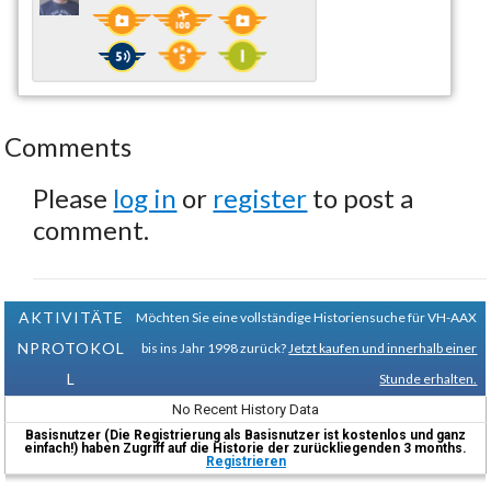
Comments
Please
log in
or
register
to post a
comment.
AKTIVITÄTE
Möchten Sie eine vollständige Historiensuche für VH-AAX
NPROTOKOL
bis ins Jahr 1998 zurück?
Jetzt kaufen und innerhalb einer
L
Stunde erhalten.
No Recent History Data
Basisnutzer (Die Registrierung als Basisnutzer ist kostenlos und ganz
einfach!) haben Zugriff auf die Historie der zurückliegenden 3 months.
Registrieren