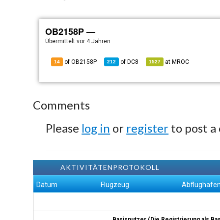
OB2158P —
Übermittelt
vor 4 Jahren
of OB2158P
of
DC8
at
MROC
14
212
1527
Comments
Please
log in
or
register
to post a
AKTIVITÄTENPROTOKOLL
Datum
Flugzeug
Abflughafe
Basisnutzer (Die Registrierung als Ba