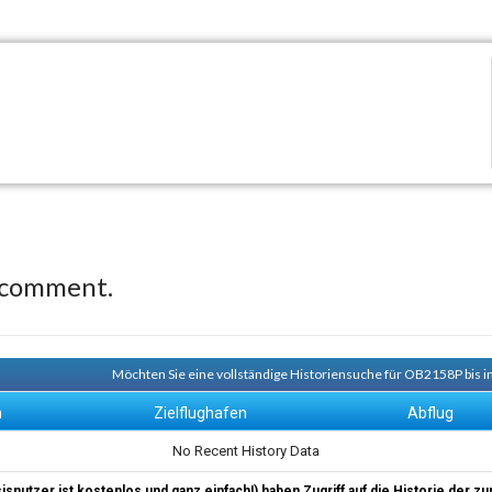
 comment.
Möchten Sie eine vollständige Historiensuche für OB2158P bis i
n
Zielflughafen
Abflug
No Recent History Data
sisnutzer ist kostenlos und ganz einfach!) haben Zugriff auf die Historie der