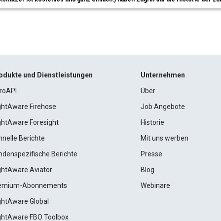
odukte und Dienstleistungen
Unternehmen
roAPI
Über
ightAware Firehose
Job Angebote
ightAware Foresight
Historie
hnelle Berichte
Mit uns werben
ndenspezifische Berichte
Presse
ightAware Aviator
Blog
emium-Abonnements
Webinare
ightAware Global
ightAware FBO Toolbox