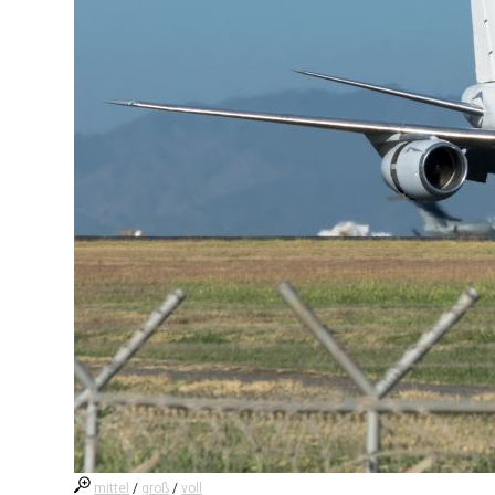
mittel
/
groß
/
voll