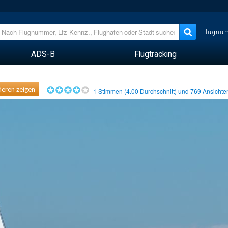
Flugnum
ADS-B
Flugtracking
eren zeigen
1
Stimmen (
4.00
Durchschnitt) und
769
Ansicht