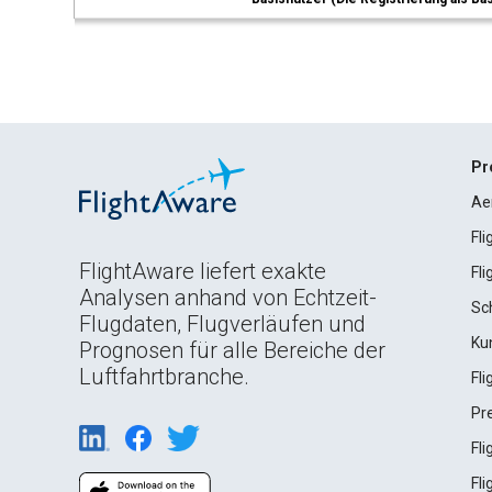
Pr
Ae
Fl
FlightAware liefert exakte
Fl
Analysen anhand von Echtzeit-
Sc
Flugdaten, Flugverläufen und
Ku
Prognosen für alle Bereiche der
Luftfahrtbranche.
Fl
Pr
Fl
Fl