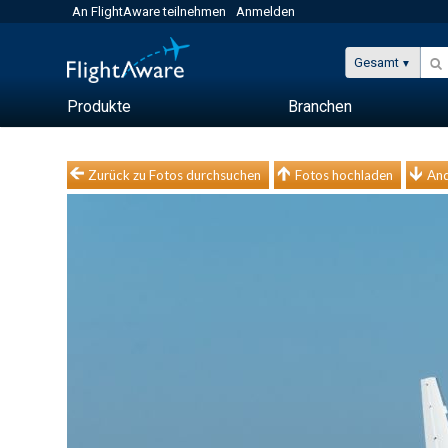
An FlightAware teilnehmen
Anmelden
Gesamt
Produkte
Branchen
Zurück zu Fotos durchsuchen
Fotos hochladen
And