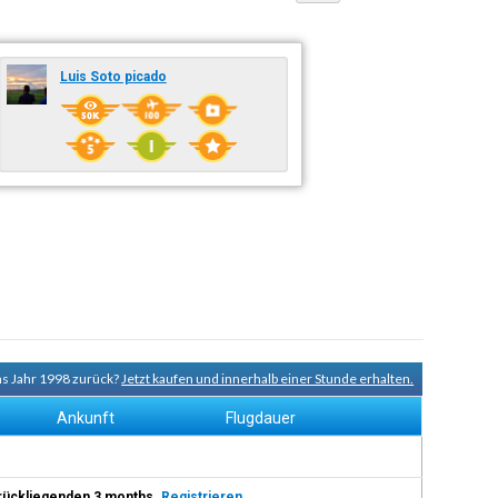
Luis Soto picado
ns Jahr 1998 zurück?
Jetzt kaufen und innerhalb einer Stunde erhalten.
Ankunft
Flugdauer
 zurückliegenden 3 months.
Registrieren