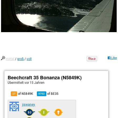
Like
mittel
/
groß
/
voll
Beechcraft 35 Bonanza (N5849K)
Übermittelt
vor 15 Jahren
of N5849K
of
BE35
17
5702
jjswaney