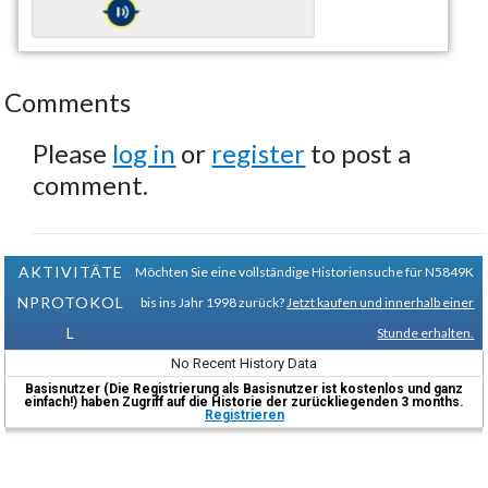
Comments
Please
log in
or
register
to post a
comment.
AKTIVITÄTE
Möchten Sie eine vollständige Historiensuche für N5849K
NPROTOKOL
bis ins Jahr 1998 zurück?
Jetzt kaufen und innerhalb einer
L
Stunde erhalten.
No Recent History Data
Basisnutzer (Die Registrierung als Basisnutzer ist kostenlos und ganz
einfach!) haben Zugriff auf die Historie der zurückliegenden 3 months.
Registrieren