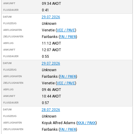
09:34
AKDT
ANKUNFT
0:41
FLUGDAUER
29.07.2026
DATUM
Unknown
FLUGZEUG
Venetie
(
VEE / PAVE
)
ABFLUGHAFEN
Fairbanks
(
FAI / PAFA
)
ZIELFLUGHAFEN
11:12
AKDT
ABFLUG
12:07
AKDT
ANKUNFT
0:55
FLUGDAUER
29.07.2026
DATUM
Unknown
FLUGZEUG
Fairbanks
(
FAI / PAFA
)
ABFLUGHAFEN
Venetie
(
VEE / PAVE
)
ZIELFLUGHAFEN
09:46
AKDT
ABFLUG
10:44
AKDT
ANKUNFT
0:57
FLUGDAUER
28.07.2026
DATUM
Unknown
FLUGZEUG
Koyuk Alfred Adams
(
KKA / PAKK
)
ABFLUGHAFEN
Fairbanks
(
FAI / PAFA
)
ZIELFLUGHAFEN