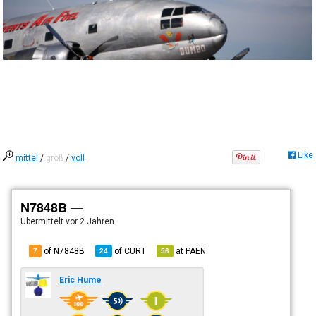
Like
mittel
/
groß
/
voll
N7848B —
Übermittelt
vor 2 Jahren
of N7848B
of
CURT
at
PAEN
7
24
56
Eric Hume