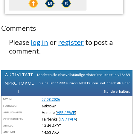
Comments
Please
log in
or
register
to post a
comment.
AKTIVITÄTE
Möchten Sie eine vollständige Historiensuche für N7848B
NPROTOKOL
bis ins Jahr 1998 zurück?
Jetzt kaufen und innerhalb einer
L
Stunde erhalten.
07.08.2026
DATUM
Unknown
FLUGZEUG
Venetie
(
VEE / PAVE
)
ABFLUGHAFEN
Fairbanks
(
FAI / PAFA
)
ZIELFLUGHAFEN
13:49
AKDT
ABFLUG
14:53
AKDT
ANKUNFT