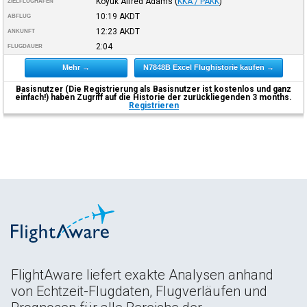
Koyuk Alfred Adams
(
KKA / PAKK
)
ZIELFLUGHAFEN
10:19
AKDT
ABFLUG
12:23
AKDT
ANKUNFT
2:04
FLUGDAUER
Mehr →
N7848B Excel Flughistorie kaufen →
Basisnutzer (Die Registrierung als Basisnutzer ist kostenlos und ganz
einfach!) haben Zugriff auf die Historie der zurückliegenden 3 months.
Registrieren
FlightAware liefert exakte Analysen anhand
von Echtzeit-Flugdaten, Flugverläufen und