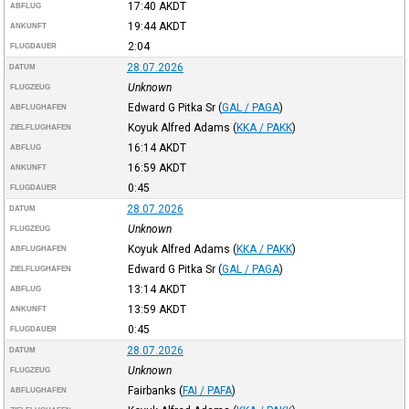
17:40
AKDT
ABFLUG
19:44
AKDT
ANKUNFT
2:04
FLUGDAUER
28.07.2026
DATUM
Unknown
FLUGZEUG
Edward G Pitka Sr
(
GAL / PAGA
)
ABFLUGHAFEN
Koyuk Alfred Adams
(
KKA / PAKK
)
ZIELFLUGHAFEN
16:14
AKDT
ABFLUG
16:59
AKDT
ANKUNFT
0:45
FLUGDAUER
28.07.2026
DATUM
Unknown
FLUGZEUG
Koyuk Alfred Adams
(
KKA / PAKK
)
ABFLUGHAFEN
Edward G Pitka Sr
(
GAL / PAGA
)
ZIELFLUGHAFEN
13:14
AKDT
ABFLUG
13:59
AKDT
ANKUNFT
0:45
FLUGDAUER
28.07.2026
DATUM
Unknown
FLUGZEUG
Fairbanks
(
FAI / PAFA
)
ABFLUGHAFEN