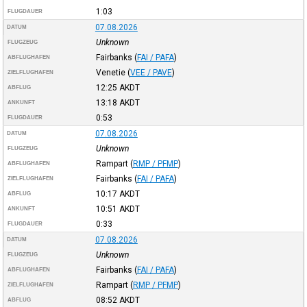
1:03
FLUGDAUER
07.08.2026
DATUM
Unknown
FLUGZEUG
Fairbanks
(
FAI / PAFA
)
ABFLUGHAFEN
Venetie
(
VEE / PAVE
)
ZIELFLUGHAFEN
12:25
AKDT
ABFLUG
13:18
AKDT
ANKUNFT
0:53
FLUGDAUER
07.08.2026
DATUM
Unknown
FLUGZEUG
Rampart
(
RMP / PFMP
)
ABFLUGHAFEN
Fairbanks
(
FAI / PAFA
)
ZIELFLUGHAFEN
10:17
AKDT
ABFLUG
10:51
AKDT
ANKUNFT
0:33
FLUGDAUER
07.08.2026
DATUM
Unknown
FLUGZEUG
Fairbanks
(
FAI / PAFA
)
ABFLUGHAFEN
Rampart
(
RMP / PFMP
)
ZIELFLUGHAFEN
08:52
AKDT
ABFLUG