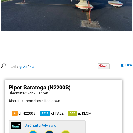
Like
mittel
/
groß
/
voll
Piper Saratoga (N2200S)
Übermittelt
vor 2 Jahren
Aircraft at homebase tied down
of N2200S
of
PA32
at
KLOM
6
4211
555
AirCharterAdvisors