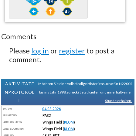
Comments
Please
log in
or
register
to post a
comment.
AKTIVITÄTE
Möchten Sie eine vollständige Historiensuche für N2200S
NPROTOKOL
bis ins Jahr 1998 zurück?
Jetzt kaufen und innerhalb einer
L
Stunde erhalten.
04.08.2026
DATUM
PA32
FLUGZEUG
Wings Field
(
KLOM
)
ABFLUGHAFEN
Wings Field
(
KLOM
)
ZIELFLUGHAFEN
08:31
EDT
ABFLUG