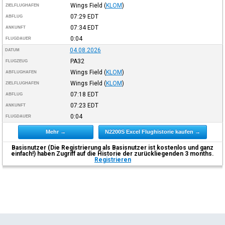
Wings Field
(
KLOM
)
ZIELFLUGHAFEN
07:29
EDT
ABFLUG
07:34
EDT
ANKUNFT
0:04
FLUGDAUER
04.08.2026
DATUM
PA32
FLUGZEUG
Wings Field
(
KLOM
)
ABFLUGHAFEN
Wings Field
(
KLOM
)
ZIELFLUGHAFEN
07:18
EDT
ABFLUG
07:23
EDT
ANKUNFT
0:04
FLUGDAUER
Mehr →
N2200S Excel Flughistorie kaufen →
Basisnutzer (Die Registrierung als Basisnutzer ist kostenlos und ganz
einfach!) haben Zugriff auf die Historie der zurückliegenden 3 months.
Registrieren