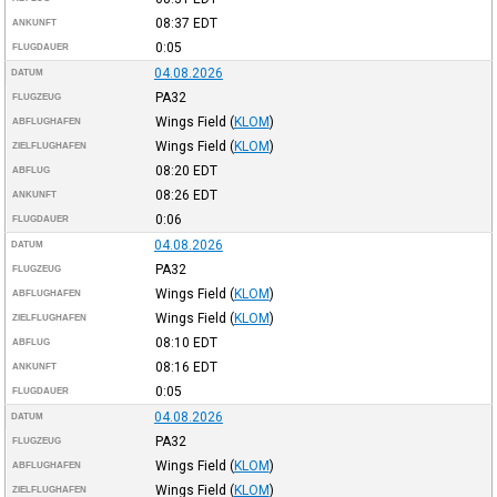
08:37
EDT
ANKUNFT
0:05
FLUGDAUER
04.08.2026
DATUM
PA32
FLUGZEUG
Wings Field
(
KLOM
)
ABFLUGHAFEN
Wings Field
(
KLOM
)
ZIELFLUGHAFEN
08:20
EDT
ABFLUG
08:26
EDT
ANKUNFT
0:06
FLUGDAUER
04.08.2026
DATUM
PA32
FLUGZEUG
Wings Field
(
KLOM
)
ABFLUGHAFEN
Wings Field
(
KLOM
)
ZIELFLUGHAFEN
08:10
EDT
ABFLUG
08:16
EDT
ANKUNFT
0:05
FLUGDAUER
04.08.2026
DATUM
PA32
FLUGZEUG
Wings Field
(
KLOM
)
ABFLUGHAFEN
Wings Field
(
KLOM
)
ZIELFLUGHAFEN