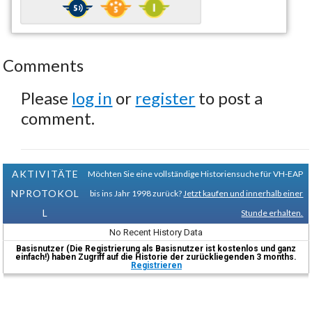
Comments
Please
log in
or
register
to post a
comment.
AKTIVITÄTE
Möchten Sie eine vollständige Historiensuche für VH-EAP
NPROTOKOL
bis ins Jahr 1998 zurück?
Jetzt kaufen und innerhalb einer
L
Stunde erhalten.
No Recent History Data
Basisnutzer (Die Registrierung als Basisnutzer ist kostenlos und ganz
einfach!) haben Zugriff auf die Historie der zurückliegenden 3 months.
Registrieren