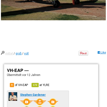
Like
mittel
/
groß
/
voll
VH-EAP —
Übermittelt
vor 12 Jahren
of VH-EAP
at
YLRE
9
172
Stephen Gardener