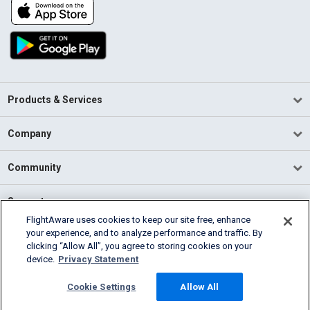
Products & Services
Company
Community
Support
FlightAware uses cookies to keep our site free, enhance
your experience, and to analyze performance and traffic. By
English (USA)
clicking “Allow All”, you agree to storing cookies on your
2026 FlightAware
device.
Privacy Statement
Terms of Use
Privacy
Cookie Settings
Cookie Settings
Allow All