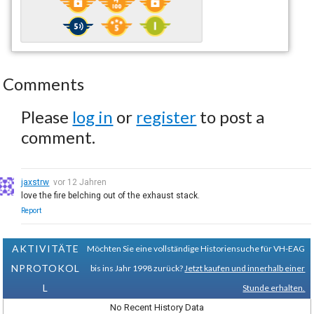
Comments
Please
log in
or
register
to post a
comment.
jaxstrw
vor 12 Jahren
love the fire belching out of the exhaust stack.
Report
AKTIVITÄTE
Möchten Sie eine vollständige Historiensuche für VH-EAG
NPROTOKOL
bis ins Jahr 1998 zurück?
Jetzt kaufen und innerhalb einer
L
Stunde erhalten.
No Recent History Data