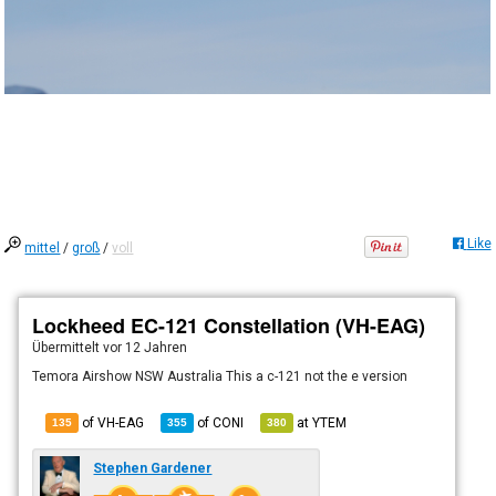
Like
mittel
/
groß
/
voll
Lockheed EC-121 Constellation (VH-EAG)
Übermittelt
vor 12 Jahren
Temora Airshow NSW Australia This a c-121 not the e version
of VH-EAG
of
CONI
at
YTEM
135
355
380
Stephen Gardener