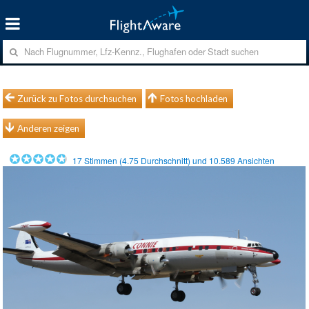
Zurück zu Fotos durchsuchen
Fotos hochladen
Anderen zeigen
17
Stimmen (
4.75
Durchschnitt) und
10.589
Ansichten