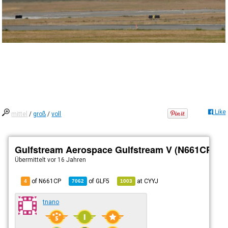
Like
mittel
/
groß
/
voll
Gulfstream Aerospace Gulfstream V (N661CP)
Übermittelt
vor 16 Jahren
of N661CP
of
GLF5
at
CYYJ
4
7062
1003
tnano