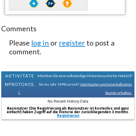
Comments
Please
log in
or
register
to post a
comment.
AKTIVITÄTE
Möchten Sie eine vollständige Historiensuche für N661CP
NPROTOKOL
bis ins Jahr 1998 zurück?
Jetzt kaufen und innerhalb einer
L
Stunde erhalten.
No Recent History Data
Basisnutzer (Die Registrierung als Basisnutzer ist kostenlos und ganz
einfach!) haben Zugriff auf die Historie der zurückliegenden 3 months.
Registrieren