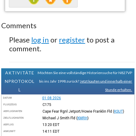
Comments
Please
log in
or
register
to post a
comment.
AKTIVITÄTE
Möchten Sie eine vollständige Historiensuche für N827VP
NPROTOKOL
bis ins Jahr 1998 zurück?
Jetzt kaufen und innerhalb einer
L
Stunde erhalten.
01.08.2026
DATUM
C175
FLUGZEUG
Cape Fear Rgnl Jetport/Howie Franklin Fld
(
KSUT
)
ABFLUGHAFEN
Michael J Smith Fld
(
KMRH
)
ZIELFLUGHAFEN
13:20
EDT
ABFLUG
14:11
EDT
ANKUNFT