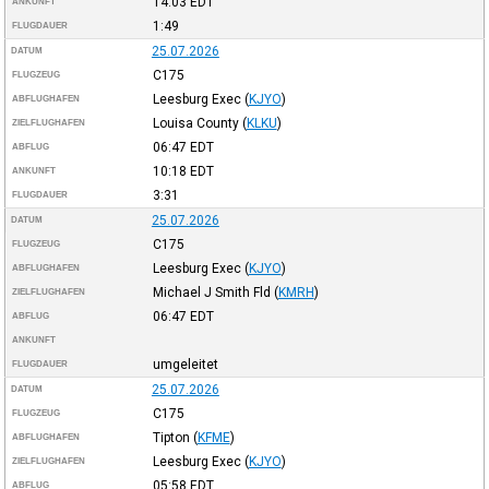
14:03
EDT
ANKUNFT
1:49
FLUGDAUER
25.07.2026
DATUM
C175
FLUGZEUG
Leesburg Exec
(
KJYO
)
ABFLUGHAFEN
Louisa County
(
KLKU
)
ZIELFLUGHAFEN
06:47
EDT
ABFLUG
10:18
EDT
ANKUNFT
3:31
FLUGDAUER
25.07.2026
DATUM
C175
FLUGZEUG
Leesburg Exec
(
KJYO
)
ABFLUGHAFEN
Michael J Smith Fld
(
KMRH
)
ZIELFLUGHAFEN
06:47
EDT
ABFLUG
ANKUNFT
umgeleitet
FLUGDAUER
25.07.2026
DATUM
C175
FLUGZEUG
Tipton
(
KFME
)
ABFLUGHAFEN
Leesburg Exec
(
KJYO
)
ZIELFLUGHAFEN
05:58
EDT
ABFLUG