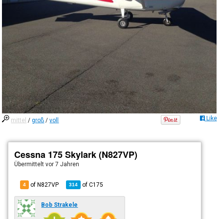
Like
mittel
/
groß
/
voll
Cessna 175 Skylark (N827VP)
Übermittelt
vor 7 Jahren
of N827VP
of
C175
4
314
Bob Strakele