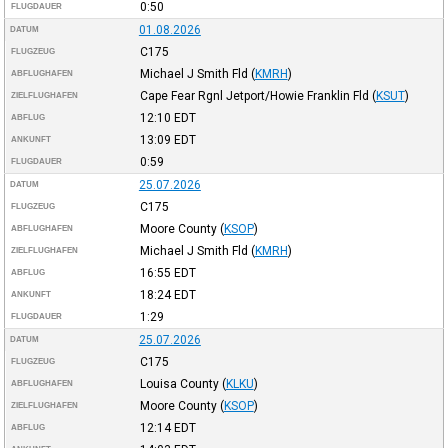
0:50
FLUGDAUER
01.08.2026
DATUM
C175
FLUGZEUG
Michael J Smith Fld
(
KMRH
)
ABFLUGHAFEN
Cape Fear Rgnl Jetport/Howie Franklin Fld
(
KSUT
)
ZIELFLUGHAFEN
12:10
EDT
ABFLUG
13:09
EDT
ANKUNFT
0:59
FLUGDAUER
25.07.2026
DATUM
C175
FLUGZEUG
Moore County
(
KSOP
)
ABFLUGHAFEN
Michael J Smith Fld
(
KMRH
)
ZIELFLUGHAFEN
16:55
EDT
ABFLUG
18:24
EDT
ANKUNFT
1:29
FLUGDAUER
25.07.2026
DATUM
C175
FLUGZEUG
Louisa County
(
KLKU
)
ABFLUGHAFEN
Moore County
(
KSOP
)
ZIELFLUGHAFEN
12:14
EDT
ABFLUG