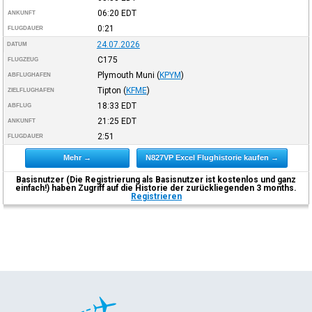
06:20
EDT
ANKUNFT
0:21
FLUGDAUER
24.07.2026
DATUM
C175
FLUGZEUG
Plymouth Muni
(
KPYM
)
ABFLUGHAFEN
Tipton
(
KFME
)
ZIELFLUGHAFEN
18:33
EDT
ABFLUG
21:25
EDT
ANKUNFT
2:51
FLUGDAUER
Mehr →
N827VP Excel Flughistorie kaufen →
Basisnutzer (Die Registrierung als Basisnutzer ist kostenlos und ganz
einfach!) haben Zugriff auf die Historie der zurückliegenden 3 months.
Registrieren