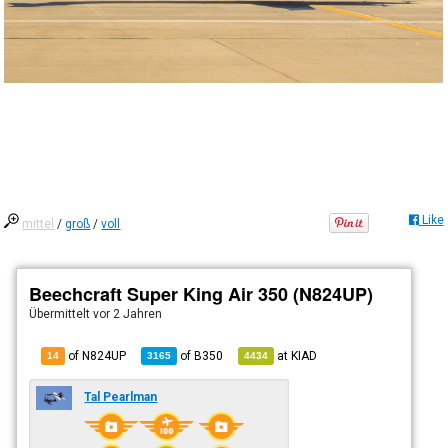
Like
mittel
/
groß
/
voll
Beechcraft Super King Air 350 (N824UP)
Übermittelt
vor 2 Jahren
of N824UP
of
B350
at
KIAD
14
3165
4434
Tal Pearlman