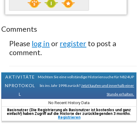
Comments
Please
log in
or
register
to post a
comment.
AKTIVITÄTE
Möchten Sie eine vollständige Historiensuche für N824UP
NPROTOKOL
bis ins Jahr 1998 zurück?
Jetzt kaufen und innerhalb einer
L
Stunde erhalten.
No Recent History Data
Basisnutzer (Die Registrierung als Basisnutzer ist kostenlos und ganz
einfach!) haben Zugriff auf die Historie der zurückliegenden 3 months.
Registrieren