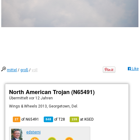
Like
mittel
/
groß
/
voll
North American Trojan (N65491)
Übermittelt
vor 12 Jahren
Wings & Wheels 2013, Georgetown, Del.
of N65491
of
T28
at
KGED
27
848
159
edsternj