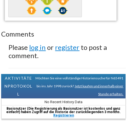
Comments
Please
log in
or
register
to post a
comment.
AKTIVITÄTE
Möchten Sie eine vollständige Historiensuche für N65491
NPROTOKOL
bis ins Jahr 1998 zurück?
Jetzt kaufen und innerhalb einer
L
Stunde erhalten.
No Recent History Data
Basisnutzer (Die Registrierung als Basisnutzer ist kostenlos und ganz
einfach!) haben Zugriff auf die Historie der zurückliegenden 3 months.
Registrieren