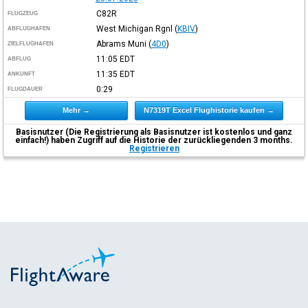
C82R
FLUGZEUG
West Michigan Rgnl
(
KBIV
)
ABFLUGHAFEN
Abrams Muni
(
4D0
)
ZIELFLUGHAFEN
11:05
EDT
ABFLUG
11:35
EDT
ANKUNFT
0:29
FLUGDAUER
Mehr →
N7319T Excel Flughistorie kaufen →
Basisnutzer (Die Registrierung als Basisnutzer ist kostenlos und ganz
einfach!) haben Zugriff auf die Historie der zurückliegenden 3 months.
Registrieren