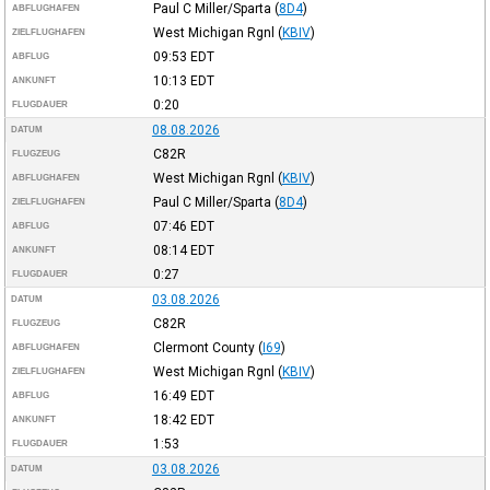
Paul C Miller/Sparta
(
8D4
)
ABFLUGHAFEN
West Michigan Rgnl
(
KBIV
)
ZIELFLUGHAFEN
09:53
EDT
ABFLUG
10:13
EDT
ANKUNFT
0:20
FLUGDAUER
08.08.2026
DATUM
C82R
FLUGZEUG
West Michigan Rgnl
(
KBIV
)
ABFLUGHAFEN
Paul C Miller/Sparta
(
8D4
)
ZIELFLUGHAFEN
07:46
EDT
ABFLUG
08:14
EDT
ANKUNFT
0:27
FLUGDAUER
03.08.2026
DATUM
C82R
FLUGZEUG
Clermont County
(
I69
)
ABFLUGHAFEN
West Michigan Rgnl
(
KBIV
)
ZIELFLUGHAFEN
16:49
EDT
ABFLUG
18:42
EDT
ANKUNFT
1:53
FLUGDAUER
03.08.2026
DATUM