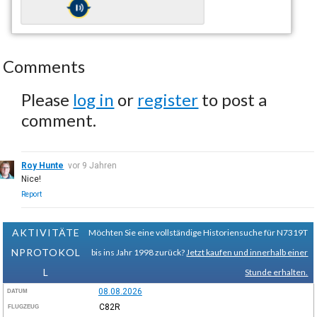
Comments
Please
log in
or
register
to post a
comment.
Roy Hunte
vor 9 Jahren
Nice!
Report
AKTIVITÄTE
Möchten Sie eine vollständige Historiensuche für N7319T
NPROTOKOL
bis ins Jahr 1998 zurück?
Jetzt kaufen und innerhalb einer
L
Stunde erhalten.
08.08.2026
DATUM
C82R
FLUGZEUG