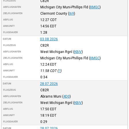
C82R
FLUGZEUG
Michigan City Muni-Phillips Fld
(
KMGC
)
ABFLUGHAFEN
Clermont County
(
I69
)
ZIELFLUGHAFEN
12:27
CDT
ABFLUG
14:56
EDT
ANKUNFT
1:28
FLUGDAUER
03.08.2026
DATUM
C82R
FLUGZEUG
West Michigan Rgnl
(
KBIV
)
ABFLUGHAFEN
Michigan City Muni-Phillips Fld
(
KMGC
)
ZIELFLUGHAFEN
12:24
EDT
ABFLUG
11:58
CDT
(
?
)
ANKUNFT
0:34
FLUGDAUER
28.07.2026
DATUM
C82R
FLUGZEUG
Abrams Muni
(
4D0
)
ABFLUGHAFEN
West Michigan Rgnl
(
KBIV
)
ZIELFLUGHAFEN
17:50
EDT
ABFLUG
18:19
EDT
ANKUNFT
0:29
FLUGDAUER
28.07.2026
DATUM