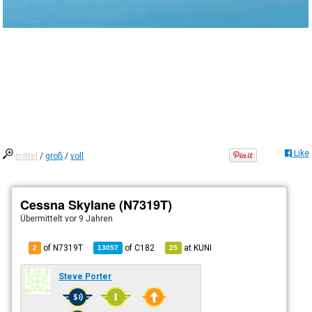
Like
mittel
/
groß
/
voll
Cessna Skylane (N7319T)
Übermittelt
vor 9 Jahren
of N7319T
of
C182
at
KUNI
2
13057
25
Steve Porter