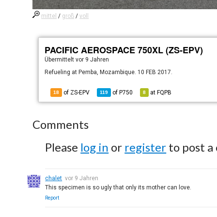
mittel
/
groß
/
voll
PACIFIC AEROSPACE 750XL (ZS-EPV)
Übermittelt
vor 9 Jahren
Refueling at Pemba, Mozambique. 10 FEB 2017.
of ZS-EPV
of
P750
at
FQPB
18
119
8
Comments
Please
log in
or
register
to post a
chalet
vor 9 Jahren
This specimen is so ugly that only its mother can love.
Report