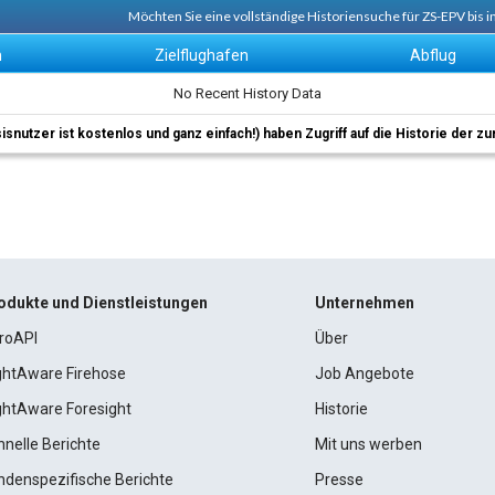
Möchten Sie eine vollständige Historiensuche für ZS-EPV bis 
n
Zielflughafen
Abflug
No Recent History Data
sisnutzer ist kostenlos und ganz einfach!) haben Zugriff auf die Historie der
odukte und Dienstleistungen
Unternehmen
roAPI
Über
ightAware Firehose
Job Angebote
ightAware Foresight
Historie
hnelle Berichte
Mit uns werben
ndenspezifische Berichte
Presse