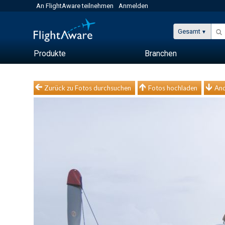
An FlightAware teilnehmen
Anmelden
Gesamt
Produkte
Branchen
Zurück zu Fotos durchsuchen
Fotos hochladen
And