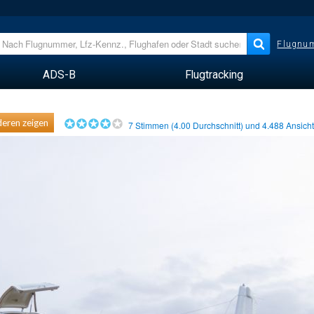
Flugnum
ADS-B
Flugtracking
eren zeigen
7
Stimmen (
4.00
Durchschnitt) und
4.488
Ansich