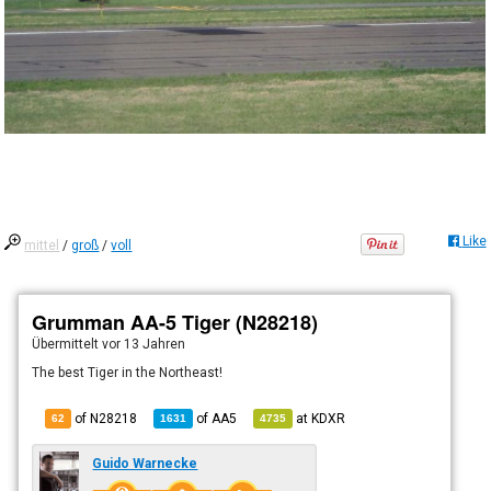
Like
mittel
/
groß
/
voll
Grumman AA-5 Tiger (N28218)
Übermittelt
vor 13 Jahren
The best Tiger in the Northeast!
of N28218
of
AA5
at
KDXR
62
1631
4735
Guido Warnecke