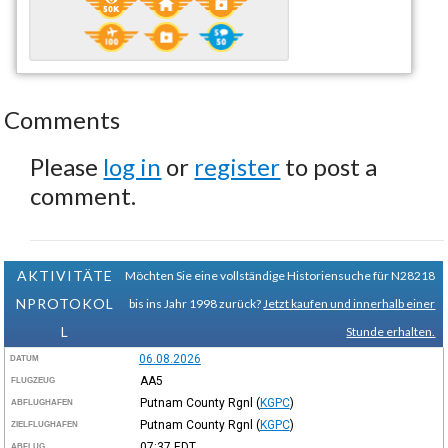
Comments
Please
log in
or
register
to post a
comment.
AKTIVITÄTE
Möchten Sie eine vollständige Historiensuche für N28218
NPROTOKOL
bis ins Jahr 1998 zurück?
Jetzt kaufen und innerhalb einer
L
Stunde erhalten.
06.08.2026
DATUM
AA5
FLUGZEUG
Putnam County Rgnl
(
KGPC
)
ABFLUGHAFEN
Putnam County Rgnl
(
KGPC
)
ZIELFLUGHAFEN
07:37
EDT
ABFLUG