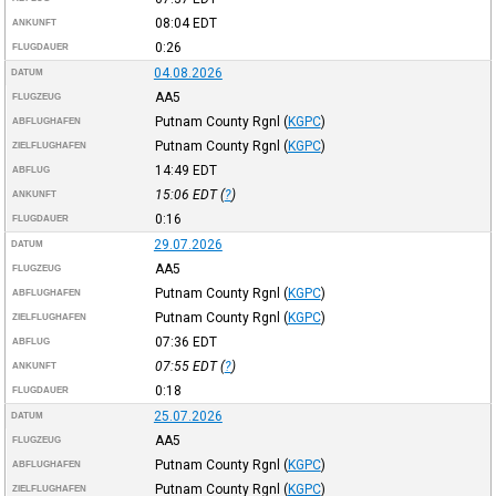
08:04
EDT
ANKUNFT
0:26
FLUGDAUER
04.08.2026
DATUM
AA5
FLUGZEUG
Putnam County Rgnl
(
KGPC
)
ABFLUGHAFEN
Putnam County Rgnl
(
KGPC
)
ZIELFLUGHAFEN
14:49
EDT
ABFLUG
15:06
EDT
(
?
)
ANKUNFT
0:16
FLUGDAUER
29.07.2026
DATUM
AA5
FLUGZEUG
Putnam County Rgnl
(
KGPC
)
ABFLUGHAFEN
Putnam County Rgnl
(
KGPC
)
ZIELFLUGHAFEN
07:36
EDT
ABFLUG
07:55
EDT
(
?
)
ANKUNFT
0:18
FLUGDAUER
25.07.2026
DATUM
AA5
FLUGZEUG
Putnam County Rgnl
(
KGPC
)
ABFLUGHAFEN
Putnam County Rgnl
(
KGPC
)
ZIELFLUGHAFEN