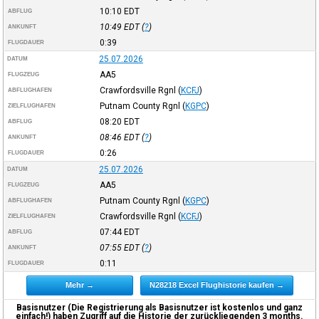
10:10
EDT
ABFLUG
10:49
EDT
(
?
)
ANKUNFT
0:39
FLUGDAUER
25.07.2026
DATUM
AA5
FLUGZEUG
Crawfordsville Rgnl
(
KCFJ
)
ABFLUGHAFEN
Putnam County Rgnl
(
KGPC
)
ZIELFLUGHAFEN
08:20
EDT
ABFLUG
08:46
EDT
(
?
)
ANKUNFT
0:26
FLUGDAUER
25.07.2026
DATUM
AA5
FLUGZEUG
Putnam County Rgnl
(
KGPC
)
ABFLUGHAFEN
Crawfordsville Rgnl
(
KCFJ
)
ZIELFLUGHAFEN
07:44
EDT
ABFLUG
07:55
EDT
(
?
)
ANKUNFT
0:11
FLUGDAUER
Mehr →
N28218 Excel Flughistorie kaufen →
Basisnutzer (Die Registrierung als Basisnutzer ist kostenlos und ganz
einfach!) haben Zugriff auf die Historie der zurückliegenden 3 months.