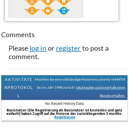
Comments
Please
log in
or
register
to post a
comment.
AKTIVITÄTE
Möchten Sie eine vollständige Historiensuche für N449TM
NPROTOKOL
bis ins Jahr 1998 zurück?
Jetzt kaufen und innerhalb einer
L
Stunde erhalten.
No Recent History Data
Basisnutzer (Die Registrierung als Basisnutzer ist kostenlos und ganz
einfach!) haben Zugriff auf die Historie der zurückliegenden 3 months.
Registrieren