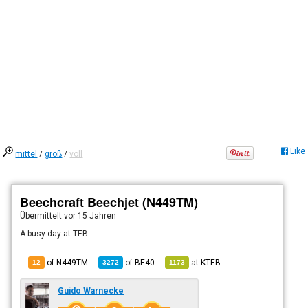
Like
mittel
/
groß
/
voll
Beechcraft Beechjet (N449TM)
Übermittelt
vor 15 Jahren
A busy day at TEB.
of N449TM
of
BE40
at
KTEB
12
3272
1173
Guido Warnecke