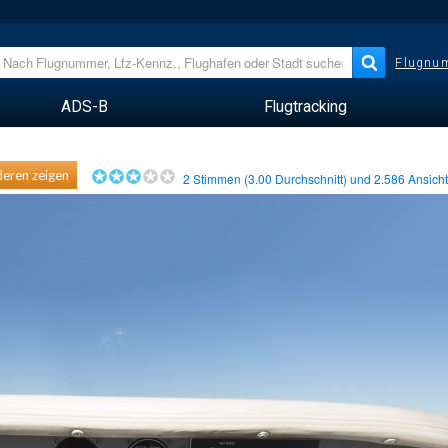
Flugnum
ADS-B
Flugtracking
eren zeigen
2
Stimmen (
3.00
Durchschnitt) und
2.586
Ansich