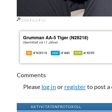
mittel
/
groß
/
voll
Grumman AA-5 Tiger (N28218)
Übermittelt
vor 11 Jahren
of N28218
of
AA5
at
KDXR
62
1631
4735
Comments
Please
log in
or
register
to post a
AKTIVITÄTENPROTOKOLL