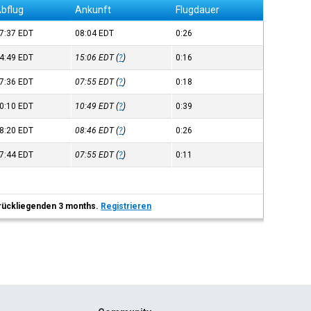
bflug
Ankunft
Flugdauer
7:37
EDT
08:04
EDT
0:26
4:49
EDT
15:06
EDT
(
?
)
0:16
7:36
EDT
07:55
EDT
(
?
)
0:18
0:10
EDT
10:49
EDT
(
?
)
0:39
8:20
EDT
08:46
EDT
(
?
)
0:26
7:44
EDT
07:55
EDT
(
?
)
0:11
 zurückliegenden 3 months.
Registrieren