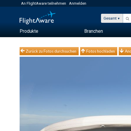
An FlightAware teilnehmen
Anmelden
Gesamt
Produkte
Branchen
Zurück zu Fotos durchsuchen
Fotos hochladen
And