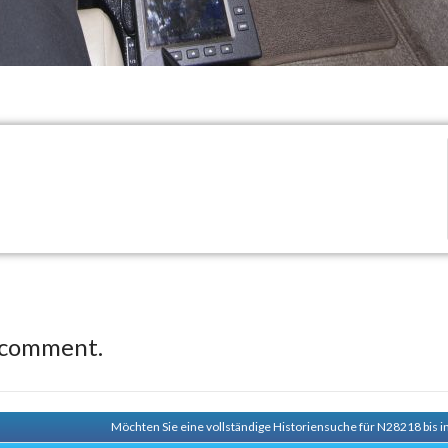
 comment.
Möchten Sie eine vollständige Historiensuche für N28218 bis i