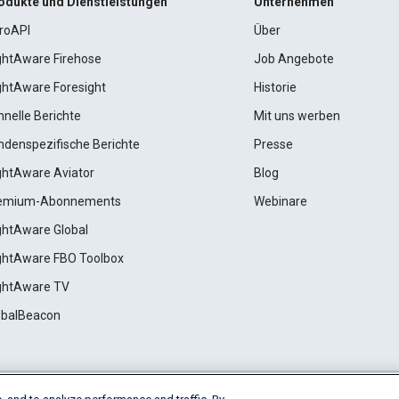
odukte und Dienstleistungen
Unternehmen
roAPI
Über
ightAware Firehose
Job Angebote
ightAware Foresight
Historie
hnelle Berichte
Mit uns werben
ndenspezifische Berichte
Presse
ightAware Aviator
Blog
emium-Abonnements
Webinare
ightAware Global
ightAware FBO Toolbox
ightAware TV
obalBeacon