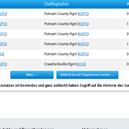
Zielflughafen
A
GPC
)
Putnam County Rgnl
(
KGPC
)
0
GPC
)
Putnam County Rgnl
(
KGPC
)
1
GPC
)
Putnam County Rgnl
(
KGPC
)
0
GPC
)
Putnam County Rgnl
(
KGPC
)
1
FJ
)
Putnam County Rgnl
(
KGPC
)
0
GPC
)
Crawfordsville Rgnl
(
KCFJ
)
0
Mehr →
N28218 Excel Flughistorie kaufen →
sisnutzer ist kostenlos und ganz einfach!) haben Zugriff auf die Historie der