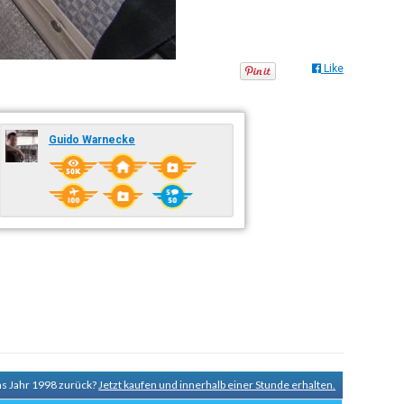
Like
Guido Warnecke
ns Jahr 1998 zurück?
Jetzt kaufen und innerhalb einer Stunde erhalten.