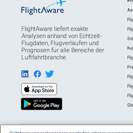
Pr
Ae
Fl
FlightAware liefert exakte
Fl
Analysen anhand von Echtzeit-
Sc
Flugdaten, Flugverläufen und
Ku
Prognosen für alle Bereiche der
Luftfahrtbranche.
Fl
Pr
Fl
Fl
Fl
Gl