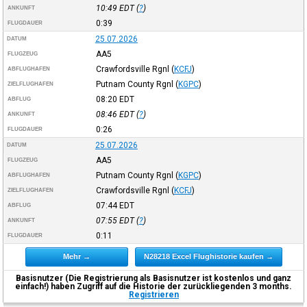
10:49
EDT
(
?
)
ANKUNFT
0:39
FLUGDAUER
25.07.2026
DATUM
AA5
FLUGZEUG
Crawfordsville Rgnl
(
KCFJ
)
ABFLUGHAFEN
Putnam County Rgnl
(
KGPC
)
ZIELFLUGHAFEN
08:20
EDT
ABFLUG
08:46
EDT
(
?
)
ANKUNFT
0:26
FLUGDAUER
25.07.2026
DATUM
AA5
FLUGZEUG
Putnam County Rgnl
(
KGPC
)
ABFLUGHAFEN
Crawfordsville Rgnl
(
KCFJ
)
ZIELFLUGHAFEN
07:44
EDT
ABFLUG
07:55
EDT
(
?
)
ANKUNFT
0:11
FLUGDAUER
Mehr →
N28218 Excel Flughistorie kaufen →
Basisnutzer (Die Registrierung als Basisnutzer ist kostenlos und ganz
einfach!) haben Zugriff auf die Historie der zurückliegenden 3 months.
Registrieren