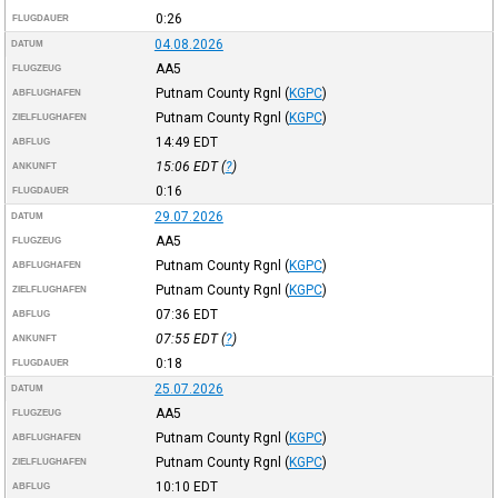
0:26
FLUGDAUER
04.08.2026
DATUM
AA5
FLUGZEUG
Putnam County Rgnl
(
KGPC
)
ABFLUGHAFEN
Putnam County Rgnl
(
KGPC
)
ZIELFLUGHAFEN
14:49
EDT
ABFLUG
15:06
EDT
(
?
)
ANKUNFT
0:16
FLUGDAUER
29.07.2026
DATUM
AA5
FLUGZEUG
Putnam County Rgnl
(
KGPC
)
ABFLUGHAFEN
Putnam County Rgnl
(
KGPC
)
ZIELFLUGHAFEN
07:36
EDT
ABFLUG
07:55
EDT
(
?
)
ANKUNFT
0:18
FLUGDAUER
25.07.2026
DATUM
AA5
FLUGZEUG
Putnam County Rgnl
(
KGPC
)
ABFLUGHAFEN
Putnam County Rgnl
(
KGPC
)
ZIELFLUGHAFEN
10:10
EDT
ABFLUG