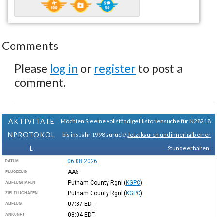
Comments
Please
log in
or
register
to post a
comment.
AKTIVITÄTE
Möchten Sie eine vollständige Historiensuche für N28218
NPROTOKOL
bis ins Jahr 1998 zurück?
Jetzt kaufen und innerhalb einer
L
Stunde erhalten.
06.08.2026
DATUM
AA5
FLUGZEUG
Putnam County Rgnl
(
KGPC
)
ABFLUGHAFEN
Putnam County Rgnl
(
KGPC
)
ZIELFLUGHAFEN
07:37
EDT
ABFLUG
08:04
EDT
ANKUNFT