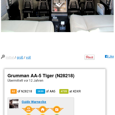
Like
mittel
/
groß
/
voll
Grumman AA-5 Tiger (N28218)
Übermittelt
vor 12 Jahren
of N28218
of
AA5
at
KDXR
62
1630
4735
Guido Warnecke