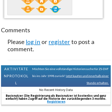
Comments
Please
log in
or
register
to post a
comment.
AKTIVITÄTE
Möchten Sie eine vollständige Historiensuche für ZS-DVF
NPROTOKOL
bis ins Jahr 1998 zurück?
Jetzt kaufen und innerhalb einer
L
Stunde erhalten.
No Recent History Data
Basisnutzer (Die Registrierung als Basisnutzer ist kostenlos und ganz
einfach!) haben Zugriff auf die Historie der zurückliegenden 3 months.
Registrieren