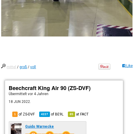
Like
mittel
/
groß
/
voll
Beechcraft King Air 90 (ZS-DVF)
Übermittelt
vor 4 Jahren
18 JUN 2022.
of ZS-DVF
of
BE9L
at
FACT
1
4227
85
Guido Warnecke