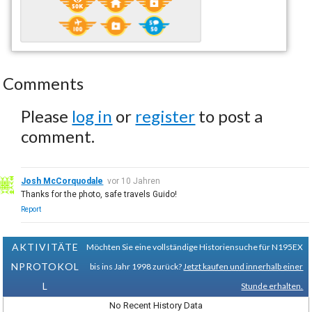
Comments
Please
log in
or
register
to post a
comment.
Josh McCorquodale
vor 10 Jahren
Thanks for the photo, safe travels Guido!
Report
AKTIVITÄTE
Möchten Sie eine vollständige Historiensuche für N195EX
NPROTOKOL
bis ins Jahr 1998 zurück?
Jetzt kaufen und innerhalb einer
L
Stunde erhalten.
No Recent History Data