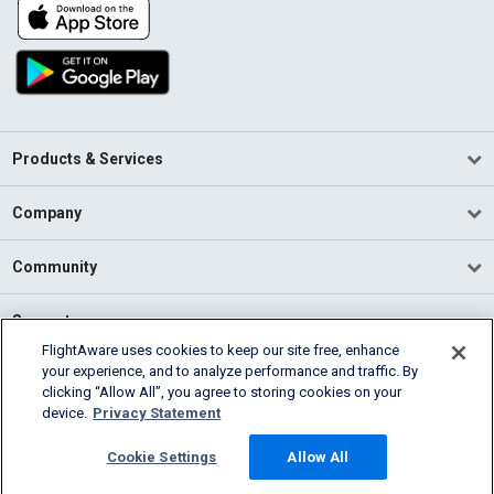
Products & Services
Company
Community
Support
FlightAware uses cookies to keep our site free, enhance
your experience, and to analyze performance and traffic. By
English (USA)
clicking “Allow All”, you agree to storing cookies on your
2026 FlightAware
device.
Privacy Statement
Terms of Use
Privacy
Cookie Settings
Cookie Settings
Allow All