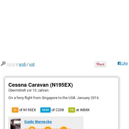
Like
mittel
/
groß
/
voll
Cessna Caravan (N195EX)
Übermittelt
vor 10 Jahren
On a ferry flight from Singapore to the USA. January 2016.
of N195EX
of
C208
at
WBKK
11
5838
74
Guido Warnecke