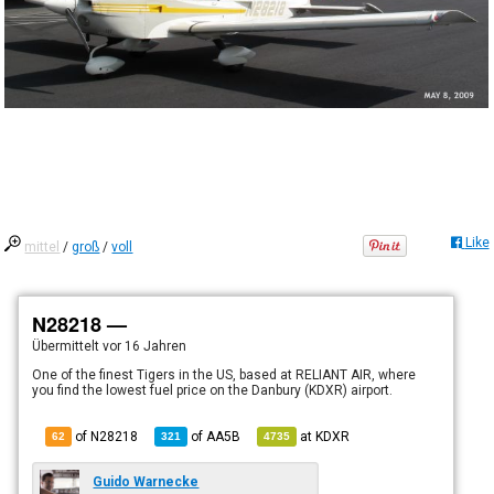
Like
mittel
/
groß
/
voll
N28218 —
Übermittelt
vor 16 Jahren
One of the finest Tigers in the US, based at RELIANT AIR, where
you find the lowest fuel price on the Danbury (KDXR) airport.
of N28218
of
AA5B
at
KDXR
62
321
4735
Guido Warnecke