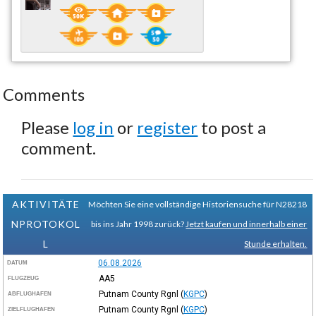
Comments
Please
log in
or
register
to post a
comment.
AKTIVITÄTE
Möchten Sie eine vollständige Historiensuche für N28218
NPROTOKOL
bis ins Jahr 1998 zurück?
Jetzt kaufen und innerhalb einer
L
Stunde erhalten.
06.08.2026
DATUM
AA5
FLUGZEUG
Putnam County Rgnl
(
KGPC
)
ABFLUGHAFEN
Putnam County Rgnl
(
KGPC
)
ZIELFLUGHAFEN