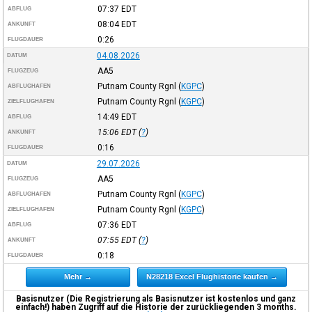
07:37
EDT
ABFLUG
08:04
EDT
ANKUNFT
0:26
FLUGDAUER
04.08.2026
DATUM
AA5
FLUGZEUG
Putnam County Rgnl
(
KGPC
)
ABFLUGHAFEN
Putnam County Rgnl
(
KGPC
)
ZIELFLUGHAFEN
14:49
EDT
ABFLUG
15:06
EDT
(
?
)
ANKUNFT
0:16
FLUGDAUER
29.07.2026
DATUM
AA5
FLUGZEUG
Putnam County Rgnl
(
KGPC
)
ABFLUGHAFEN
Putnam County Rgnl
(
KGPC
)
ZIELFLUGHAFEN
07:36
EDT
ABFLUG
07:55
EDT
(
?
)
ANKUNFT
0:18
FLUGDAUER
Mehr →
N28218 Excel Flughistorie kaufen →
Basisnutzer (Die Registrierung als Basisnutzer ist kostenlos und ganz
einfach!) haben Zugriff auf die Historie der zurückliegenden 3 months.