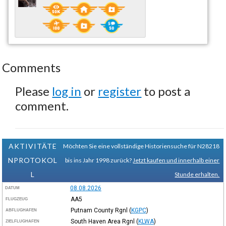
Comments
Please
log in
or
register
to post a
comment.
AKTIVITÄTE
Möchten Sie eine vollständige Historiensuche für N28218
NPROTOKOL
bis ins Jahr 1998 zurück?
Jetzt kaufen und innerhalb einer
L
Stunde erhalten.
08.08.2026
DATUM
AA5
FLUGZEUG
Putnam County Rgnl
(
KGPC
)
ABFLUGHAFEN
South Haven Area Rgnl
(
KLWA
)
ZIELFLUGHAFEN