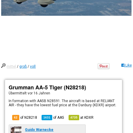
Like
mittel
/
groß
/
voll
Grumman AA-5 Tiger (N28218)
Übermittelt
vor 16 Jahren
In formation with AA5B N28591. The aircraft is based at RELIANT
AIR - they have the lowest fuel price at the Danbury (KDXR) airport.
of N28218
of
AA5
at
KDXR
62
1631
4735
Guido Warnecke