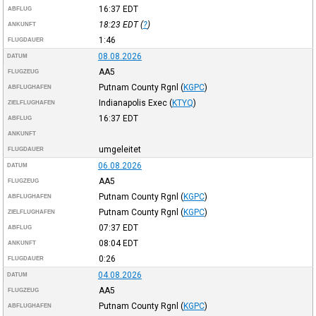
16:37
EDT
ABFLUG
18:23
EDT
(
?
)
ANKUNFT
1:46
FLUGDAUER
08.08.2026
DATUM
AA5
FLUGZEUG
Putnam County Rgnl
(
KGPC
)
ABFLUGHAFEN
Indianapolis Exec
(
KTYQ
)
ZIELFLUGHAFEN
16:37
EDT
ABFLUG
ANKUNFT
umgeleitet
FLUGDAUER
06.08.2026
DATUM
AA5
FLUGZEUG
Putnam County Rgnl
(
KGPC
)
ABFLUGHAFEN
Putnam County Rgnl
(
KGPC
)
ZIELFLUGHAFEN
07:37
EDT
ABFLUG
08:04
EDT
ANKUNFT
0:26
FLUGDAUER
04.08.2026
DATUM
AA5
FLUGZEUG
Putnam County Rgnl
(
KGPC
)
ABFLUGHAFEN