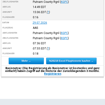
Putnam County Rgnl
(
KGPC
)
ZIELFLUGHAFEN
14:49
EDT
ABFLUG
15:06
EDT
(
?
)
ANKUNFT
0:16
FLUGDAUER
29.07.2026
DATUM
AA5
FLUGZEUG
Putnam County Rgnl
(
KGPC
)
ABFLUGHAFEN
Putnam County Rgnl
(
KGPC
)
ZIELFLUGHAFEN
07:36
EDT
ABFLUG
07:55
EDT
(
?
)
ANKUNFT
0:18
FLUGDAUER
Mehr →
N28218 Excel Flughistorie kaufen →
Basisnutzer (Die Registrierung als Basisnutzer ist kostenlos und ganz
einfach!) haben Zugriff auf die Historie der zurückliegenden 3 months.
Registrieren