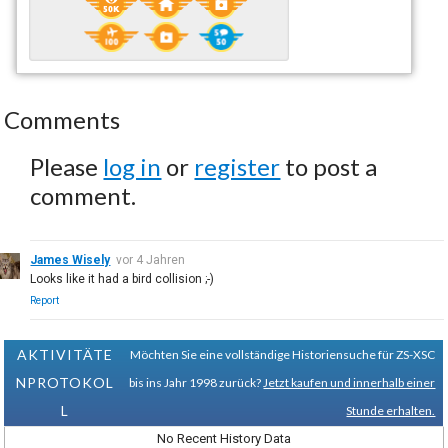
Comments
Please
log in
or
register
to post a
comment.
James Wisely
vor 4 Jahren
Looks like it had a bird collision ;-)
Report
AKTIVITÄTE
Möchten Sie eine vollständige Historiensuche für ZS-XSC
NPROTOKOL
bis ins Jahr 1998 zurück?
Jetzt kaufen und innerhalb einer
L
Stunde erhalten.
No Recent History Data