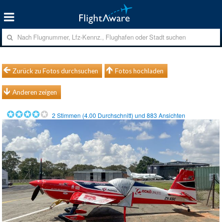
Zurück zu Fotos durchsuchen
Fotos hochladen
Anderen zeigen
2
Stimmen (
4.00
Durchschnitt) und
883
Ansichten