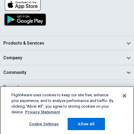
Products & Services
Company
Community
Support
FlightAware uses cookies to keep our site free, enhance
your experience, and to analyze performance and traffic. By
English (USA)
clicking “Allow All”, you agree to storing cookies on your
2026 FlightAware
device.
Privacy Statement
Terms of Use
Privacy
Cookie Settings
Cookie Settings
Allow All