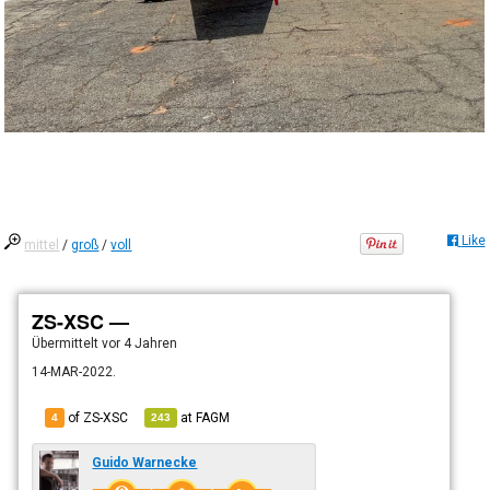
Like
mittel
/
groß
/
voll
ZS-XSC —
Übermittelt
vor 4 Jahren
14-MAR-2022.
of ZS-XSC
at
FAGM
4
243
Guido Warnecke