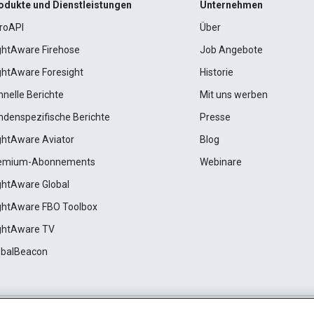
odukte und Dienstleistungen
Unternehmen
roAPI
Über
ightAware Firehose
Job Angebote
ightAware Foresight
Historie
hnelle Berichte
Mit uns werben
ndenspezifische Berichte
Presse
ightAware Aviator
Blog
emium-Abonnements
Webinare
ightAware Global
ightAware FBO Toolbox
ightAware TV
obalBeacon