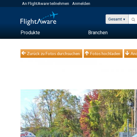
An FlightAware teilnehmen
Anmelden
Gesamt
Produkte
Branchen
Zurück zu Fotos durchsuchen
Fotos hochladen
And