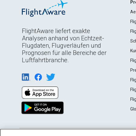
Pr
Ae
Fl
FlightAware liefert exakte
Fl
Analysen anhand von Echtzeit-
Sc
Flugdaten, Flugverläufen und
Ku
Prognosen für alle Bereiche der
Luftfahrtbranche.
Fl
Pr
Fl
Fl
Fl
Gl