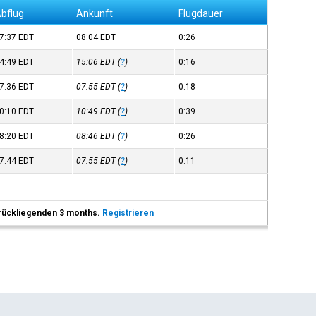
bflug
Ankunft
Flugdauer
7:37
EDT
08:04
EDT
0:26
4:49
EDT
15:06
EDT
(
?
)
0:16
7:36
EDT
07:55
EDT
(
?
)
0:18
0:10
EDT
10:49
EDT
(
?
)
0:39
8:20
EDT
08:46
EDT
(
?
)
0:26
7:44
EDT
07:55
EDT
(
?
)
0:11
 zurückliegenden 3 months.
Registrieren