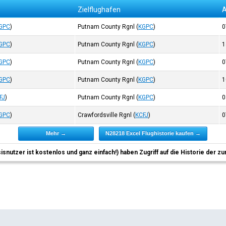
Zielflughafen
A
GPC
)
Putnam County Rgnl
(
KGPC
)
0
GPC
)
Putnam County Rgnl
(
KGPC
)
1
GPC
)
Putnam County Rgnl
(
KGPC
)
0
GPC
)
Putnam County Rgnl
(
KGPC
)
1
FJ
)
Putnam County Rgnl
(
KGPC
)
0
GPC
)
Crawfordsville Rgnl
(
KCFJ
)
0
Mehr →
N28218 Excel Flughistorie kaufen →
sisnutzer ist kostenlos und ganz einfach!) haben Zugriff auf die Historie der