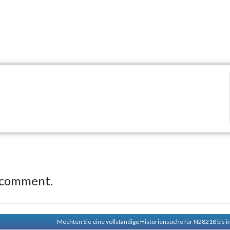
 comment.
Möchten Sie eine vollständige Historiensuche für N28218 bis i