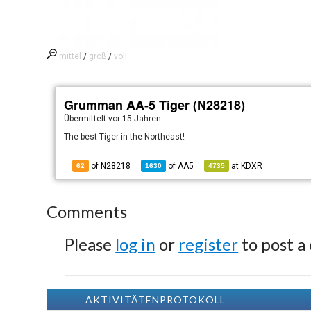
mittel
/
groß
/
voll
Grumman AA-5 Tiger (N28218)
Übermittelt
vor 15 Jahren
The best Tiger in the Northeast!
of N28218
of
AA5
at
KDXR
62
1630
4735
Comments
Please
log in
or
register
to post a
AKTIVITÄTENPROTOKOLL