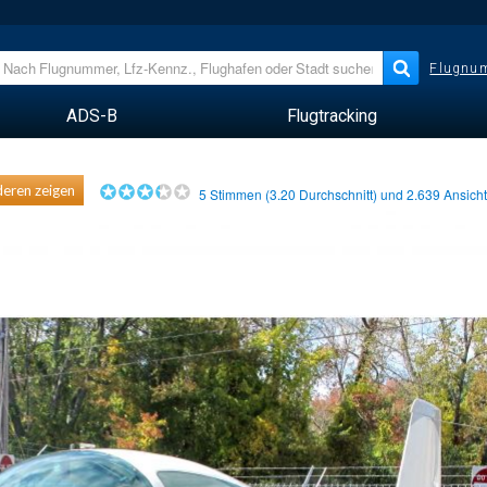
Flugnum
ADS-B
Flugtracking
eren zeigen
5
Stimmen (
3.20
Durchschnitt) und
2.639
Ansich