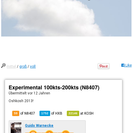
Like
mittel
/
groß
/
voll
Experimental 100kts-200kts (N8407)
Übermittelt
vor 12 Jahren
Oshkosh 2013!
of N8407
of
HXB
at
KOSH
59
1752
22146
Guido Warnecke