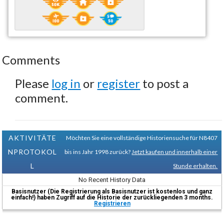
Comments
Please
log in
or
register
to post a
comment.
AKTIVITÄTE
Möchten Sie eine vollständige Historiensuche für N8407
NPROTOKOL
bis ins Jahr 1998 zurück?
Jetzt kaufen und innerhalb einer
L
Stunde erhalten.
No Recent History Data
Basisnutzer (Die Registrierung als Basisnutzer ist kostenlos und ganz
einfach!) haben Zugriff auf die Historie der zurückliegenden 3 months.
Registrieren