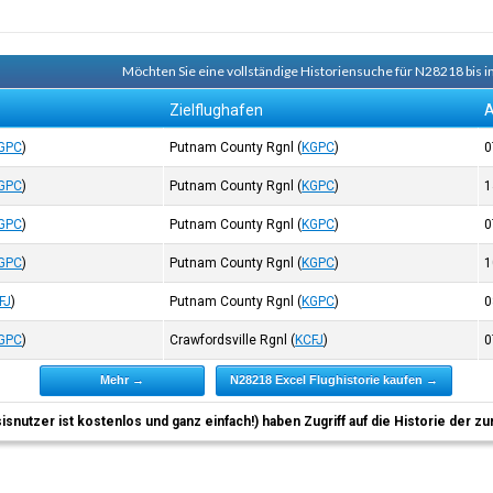
Möchten Sie eine vollständige Historiensuche für N28218 bis i
Zielflughafen
A
GPC
)
Putnam County Rgnl
(
KGPC
)
0
GPC
)
Putnam County Rgnl
(
KGPC
)
1
GPC
)
Putnam County Rgnl
(
KGPC
)
0
GPC
)
Putnam County Rgnl
(
KGPC
)
1
FJ
)
Putnam County Rgnl
(
KGPC
)
0
GPC
)
Crawfordsville Rgnl
(
KCFJ
)
0
Mehr →
N28218 Excel Flughistorie kaufen →
sisnutzer ist kostenlos und ganz einfach!) haben Zugriff auf die Historie der