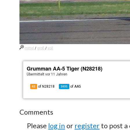
mittel
/
groß
/
voll
Grumman AA-5 Tiger (N28218)
Übermittelt
vor 11 Jahren
of N28218
of
AA5
62
1631
Comments
Please
log in
or
register
to post a