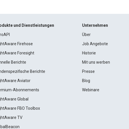
odukte und Dienstleistungen
Unternehmen
roAPI
Über
ightAware Firehose
Job Angebote
ightAware Foresight
Historie
hnelle Berichte
Mit uns werben
ndenspezifische Berichte
Presse
ightAware Aviator
Blog
emium-Abonnements
Webinare
ightAware Global
ightAware FBO Toolbox
ightAware TV
obalBeacon