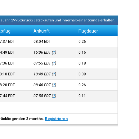
ns Jahr 1998 zurück?
Jetzt kaufen und innerhalb einer Stunde erhalten.
bflug
Ankunft
Flugdauer
7:37
EDT
08:04
EDT
0:26
4:49
EDT
15:06
EDT
(
?
)
0:16
7:36
EDT
07:55
EDT
(
?
)
0:18
0:10
EDT
10:49
EDT
(
?
)
0:39
8:20
EDT
08:46
EDT
(
?
)
0:26
7:44
EDT
07:55
EDT
(
?
)
0:11
 zurückliegenden 3 months.
Registrieren