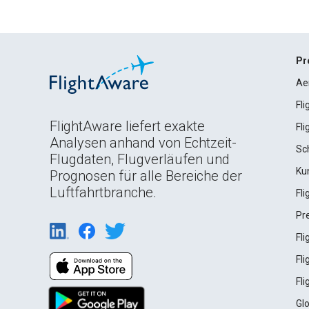
Pr
Ae
Fl
FlightAware liefert exakte
Fl
Analysen anhand von Echtzeit-
Sc
Flugdaten, Flugverläufen und
Ku
Prognosen für alle Bereiche der
Luftfahrtbranche.
Fl
Pr
Fl
Fl
Fl
Gl