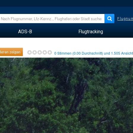
Flugnum
ADS-B
Flugtracking
eren zeigen
0
Stimmen (
0.00
Durchschnitt) und
1.505
Ansich