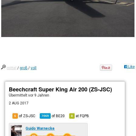
Like
mittel
/
groß
/
voll
Beechcraft Super King Air 200 (ZS-JSC)
Übermittelt
vor 9 Jahren
2 AUG 2017
of ZS-JSC
of
BE20
at
FQPB
6
7069
8
Guido Warnecke