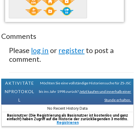
Comments
Please
log in
or
register
to post a
comment.
AKTIVITÄTE
Möchten Sie eine vollständige Historiensuche für ZS-JSC
NPROTOKOL
bis ins Jahr 1998 zurück?
Jetzt kaufen und innerhalb einer
L
Stunde erhalten.
No Recent History Data
Basisnutzer (Die Registrierung als Basisnutzer ist kostenlos und ganz
einfach!) haben Zugriff auf die Historie der zurückliegenden 3 months.
Registrieren