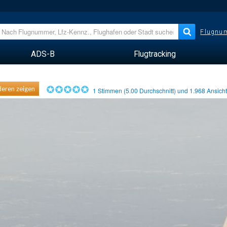
Flugnum
ADS-B
Flugtracking
eren zeigen
1
Stimmen (
5.00
Durchschnitt) und
1.968
Ansich