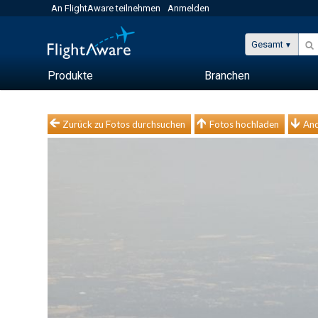
An FlightAware teilnehmen
Anmelden
Gesamt
Produkte
Branchen
Zurück zu Fotos durchsuchen
Fotos hochladen
And