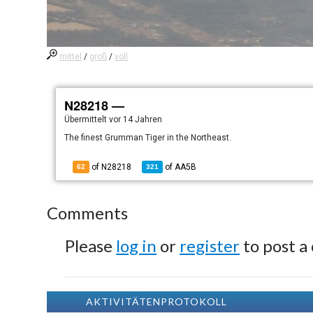
mittel
/
groß
/
voll
N28218 —
Übermittelt
vor 14 Jahren
The finest Grumman Tiger in the Northeast.
of N28218
of
AA5B
62
321
Comments
Please
log in
or
register
to post a
AKTIVITÄTENPROTOKOLL