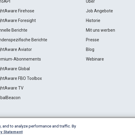
roAPI
Über
ightAware Firehose
Job Angebote
ightAware Foresight
Historie
hnelle Berichte
Mit uns werben
ndenspezifische Berichte
Presse
ightAware Aviator
Blog
emium-Abonnements
Webinare
ightAware Global
ightAware FBO Toolbox
ightAware TV
obalBeacon
, and to analyze performance and traffic. By
Cookie Settings
y Statement