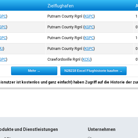
Zielflughafen
A
GPC
)
Putnam County Rgnl
(
KGPC
)
1
GPC
)
Putnam County Rgnl
(
KGPC
)
0
GPC
)
Putnam County Rgnl
(
KGPC
)
1
FJ
)
Putnam County Rgnl
(
KGPC
)
0
GPC
)
Crawfordsville Rgnl
(
KCFJ
)
0
Mehr →
N28218 Excel Flughistorie kaufen →
sisnutzer ist kostenlos und ganz einfach!) haben Zugriff auf die Historie der
odukte und Dienstleistungen
Unternehmen