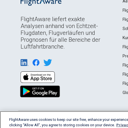
Ae
Fl
FlightAware liefert exakte
Fl
Analysen anhand von Echtzeit-
Sc
Flugdaten, Flugverläufen und
Ku
Prognosen für alle Bereiche der
Luftfahrtbranche.
Fl
Pr
Fl
Fl
Fl
Gl
English (USA)
FlightAware uses cookies to keep our site free, enhance your experience
2026 FlightAware
Terms of Use
Privacy
clicking “Allow All”, you agree to storing cookies on your device.
Privac