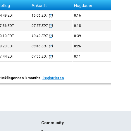
bflug
Ankunft
Flugdauer
4:49
EDT
15:06
EDT
(
?
)
0:16
7:36
EDT
07:55
EDT
(
?
)
0:18
0:10
EDT
10:49
EDT
(
?
)
0:39
8:20
EDT
08:46
EDT
(
?
)
0:26
7:44
EDT
07:55
EDT
(
?
)
0:11
 zurückliegenden 3 months.
Registrieren
Community