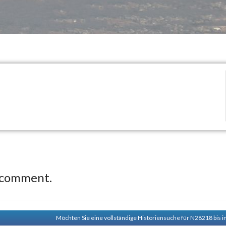
 comment.
Möchten Sie eine vollständige Historiensuche für N28218 bis i